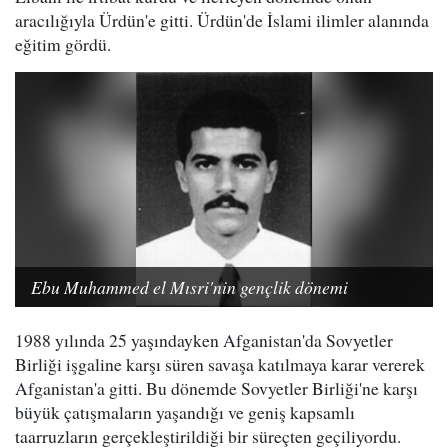
aracılığıyla Ürdün'e gitti. Ürdün'de İslami ilimler alanında
eğitim gördü.
Ebu Muhammed el Mısri'nin gençlik dönemi
1988 yılında 25 yaşındayken Afganistan'da Sovyetler
Birliği işgaline karşı süren savaşa katılmaya karar vererek
Afganistan'a gitti. Bu dönemde Sovyetler Birliği'ne karşı
büyük çatışmaların yaşandığı ve geniş kapsamlı
taarruzların gerçekleştirildiği bir süreçten geçiliyordu.