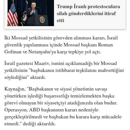
Trump İranlı protestoculara
silah gönderdiklerini itiraf
etti
İki Mossad yetkilisinin görevden alınması kararı, İsrail
güvenlik yapılanması içinde Mossad başkanı Roman
Gofman ve Netanyahu'ya karşı tepkiye yol açtı.
İsrail gazetesi Maariv, ismini açıklamadığı bir Mossad
yetkilisinin "başbakanın istihbarat teşkilatını mahvettiğini
söylediğini" aktardı.
Kaynağın, "Başbakanın ve siyasi yönetimin savaşı
yönetirken işlediği başarısızlığı temizlemekten başka
görevi olmayan bir siyasetçiyi atadığınızda olan budur.
Operasyon, ABD başkanının kararı nedeniyle
gerçekleştirilmedi ve başbakan bu karara karşı mücadele
etmedi." dediği aktarıldı.