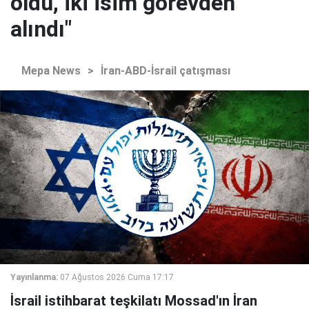
oldu, iki isim görevden
alındı"
Mepa News
>
İran-ABD-İsrail çatışması
Yayınlanma:
07 Ağustos 2026 Cuma 17:17
İsrail istihbarat teşkilatı Mossad'ın İran