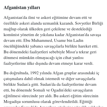
Afganistan yılları
Afganistan'da ilmi ve askeri eğitimine devam etti ve
özellikle askeri alanda uzmanlık kazandı. Sovyetler Birliği
mağlup olarak ülkeden geri çekilene ve desteklediği
komünist yönetim de yıkılana kadar Afganistan'da savaşa
devam etti. Ebu Muhammed, Usame bin Ladin
öncülüğündeki yabancı savaşçılarla birlikte hareket etti.
Bu dönemdeki faaliyetleri sebebiyle Mısır'a tekrar geri
dönmesi mümkün olmayacağı için cihat yanlısı
faaliyetlerine ülke dışında devam etmeye karar verdi.
Bu doğrultuda, 1992 yılında Afgan gruplar arasındaki iç
çatışmalara dahil olmak istemedi ve diğer savaşçılarla
birlikte Sudan'a gitti. Sudan'da da faaliyetlerine devam
etti, bu dönemde Somali ve Ogadin'deki savaşçıların
eğitilmesi sürecinde yer aldı. Bu askeri eğitim sürecinin
Mogadişu sorumlusu olarak görevlendirildi. Eğittiği
savaşçılar Somali'de Amerikan güçlerine yönelik saldırılar