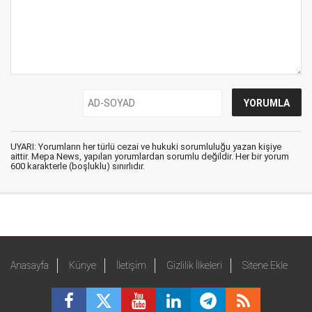
UYARI: Yorumların her türlü cezai ve hukuki sorumluluğu yazan kişiye
aittir. Mepa News, yapılan yorumlardan sorumlu değildir. Her bir yorum
600 karakterle (boşluklu) sınırlıdır.
Anasayfa
Künye
İletişim
Gizlilik İlkeleri
Sitene Ekle