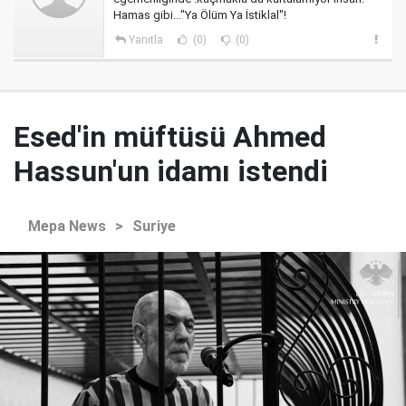
Hamas gibi..."Ya Ölüm Ya İstiklal"!
Yanıtla
(0)
(0)
Esed'in müftüsü Ahmed
Hassun'un idamı istendi
Mepa News
>
Suriye