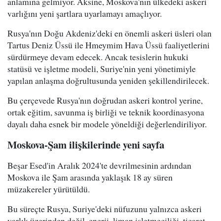
anlamına gelmiyor. Aksine, Moskova'nın ülkedeki askeri
varlığını yeni şartlara uyarlamayı amaçlıyor.
Rusya'nın Doğu Akdeniz'deki en önemli askeri üsleri olan
Tartus Deniz Üssü ile Hmeymim Hava Üssü faaliyetlerini
sürdürmeye devam edecek. Ancak tesislerin hukuki
statüsü ve işletme modeli, Suriye'nin yeni yönetimiyle
yapılan anlaşma doğrultusunda yeniden şekillendirilecek.
Bu çerçevede Rusya'nın doğrudan askeri kontrol yerine,
ortak eğitim, savunma iş birliği ve teknik koordinasyona
dayalı daha esnek bir modele yöneldiği değerlendiriliyor.
Moskova-Şam ilişkilerinde yeni sayfa
Beşar Esed'in Aralık 2024'te devrilmesinin ardından
Moskova ile Şam arasında yaklaşık 18 ay süren
müzakereler yürütüldü.
Bu süreçte Rusya, Suriye'deki nüfuzunu yalnızca askeri
varlık üzerinden değil, enerji, liman işletmeciliği, ticaret