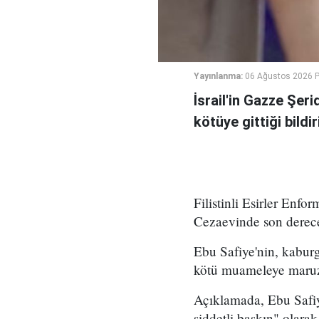
Yayınlanma:
06 Ağustos 2026 
İsrail'in Gazze Şe
kötüye gittiği bildiri
Filistinli Esirler Enf
Cezaevinde son derece 
Ebu Safiye'nin, kaburg
kötü muameleye maruz k
Açıklamada, Ebu Safiy
şiddetli baskın" olara