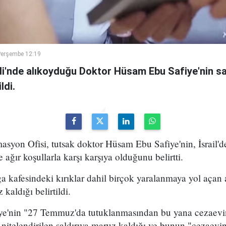
Perşembe 12:19
ridi'nde alıkoyduğu Doktor Hüsam Ebu Safiye'nin 
ldi.
ormasyon Ofisi, tutsak doktor Hüsam Ebu Safiye'nin, İsrail'
ağır koşullarla karşı karşıya olduğunu belirtti.
a kafesindeki kırıklar dahil birçok yaralanmaya yol açan 
aldığı belirtildi.
e'nin "27 Temmuz'da tutuklanmasından bu yana cezaevin
k nitelendirilen saldırıya maruz kaldığı ve bunun "cezaevi