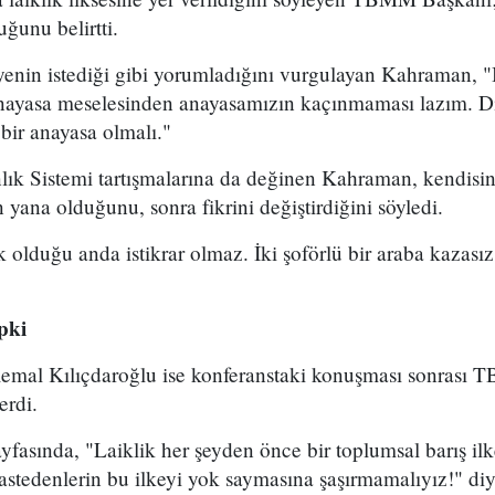
ğunu belirtti.
teyenin istediği gibi yorumladığını vurgulayan Kahraman, "
nayasa meselesinden anayasamızın kaçınmaması lazım. Di
 bir anayasa olmalı."
k Sistemi tartışmalarına da değinen Kahraman, kendisin
 yana olduğunu, sonra fikrini değiştirdiğini söyledi.
k olduğu anda istikrar olmaz. İki şoförlü bir araba kazas
pki
mal Kılıçdaroğlu ise konferanstaki konuşması sonrası 
erdi.
ayfasında, "Laiklik her şeyden önce bir toplumsal barış il
astedenlerin bu ilkeyi yok saymasına şaşırmamalıyız!" diy