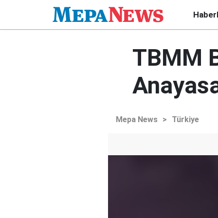
Haber
TBMM Ba
Anayas
Mepa News
>
Türkiye