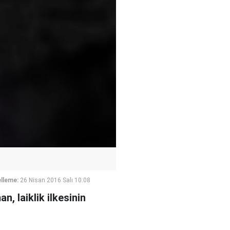
lleme:
26 Nisan 2016 Salı 10:08
, laiklik ilkesinin