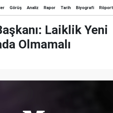
ler
Görüş
Analiz
Rapor
Tarih
Biyografi
Röport
şkanı: Laiklik Yeni
ada Olmamalı