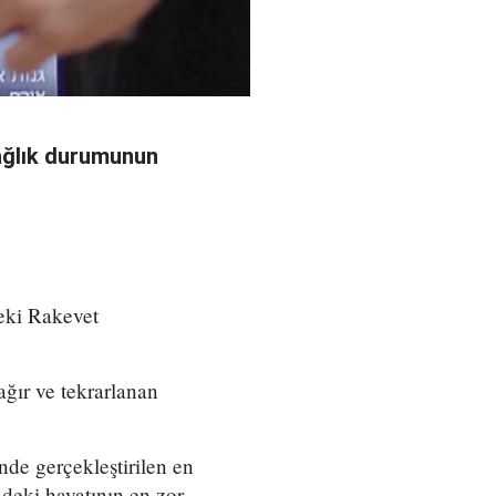
sağlık durumunun
deki Rakevet
ağır ve tekrarlanan
de gerçekleştirilen en
ndeki hayatının en zor