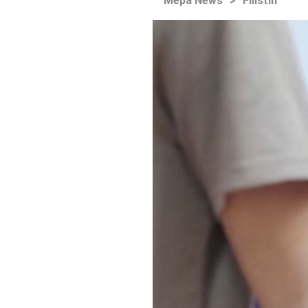
Mepa News
>
Filistin