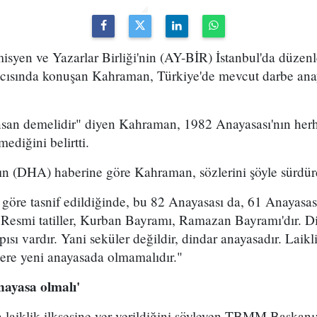
syen ve Yazarlar Birliği'nin (AY-BİR) İstanbul'da düzenl
ıncısında konuşan Kahraman, Türkiye'de mevcut darbe ana
san demelidir" diyen Kahraman, 1982 Anayasası'nın herh
ediğini belirtti.
n (DHA) haberine göre Kahraman, sözlerini şöyle sürdür
öre tasnif edildiğinde, bu 82 Anayasası da, 61 Anayasas
 Resmi tatiller, Kurban Bayramı, Ramazan Bayramı'dır. Di
pısı vardır. Yani seküler değildir, dindar anayasadır. Laikl
 kere yeni anayasada olmamalıdır."
nayasa olmalı'
laiklik ilksesine yer verildiğini söyleyen TBMM Başkanı;