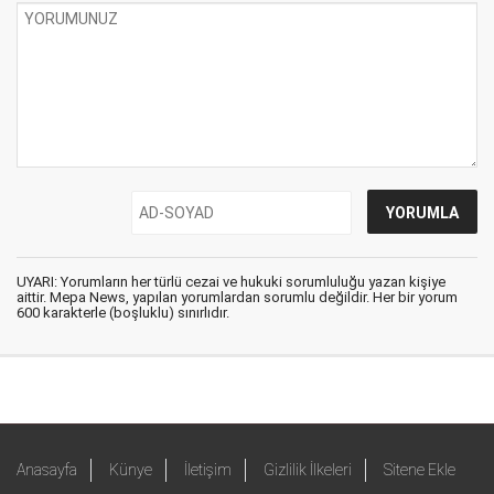
UYARI: Yorumların her türlü cezai ve hukuki sorumluluğu yazan kişiye
aittir. Mepa News, yapılan yorumlardan sorumlu değildir. Her bir yorum
600 karakterle (boşluklu) sınırlıdır.
Anasayfa
Künye
İletişim
Gizlilik İlkeleri
Sitene Ekle