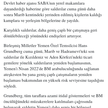
Devlet haber ajansı SABA'nın yerel makamlara
dayandırdığı haberine göre saldırılar cuma günü daha
sonra Marib kentindeki yerinden edilmiş kişilerin kaldığı
kamplara ve yerleşim bölgelerine de yayıldı.
Karşılıklı saldırılar, daha geniş çaplı bir çatışmaya geri
dönülebileceği yönündeki endişeleri artırıyor.
Birleşmiş Milletler Yemen Özel Temsilcisi Hans
Grundberg cuma günü, Marib ve Hadramevt'teki son
saldırılar ile Kızıldeniz ve Aden Körfezi'ndeki ticari
gemilere yönelik saldırıların yeniden başlamasının,
Yemen'i Nisan 2022'de BM arabuluculuğunda sağlanan
ateşkesten bu yana geniş çaplı çatışmaların yeniden
başlaması bakımından en yüksek risk seviyesine taşıdığını
söyledi.
Grundberg, tüm taraflara azami itidal göstermeleri ve BM
öncülüğündeki müzakerelere katılmaları çağrısında
bulunarak şiddetin Yemen'i daha geniş bir bölgesel