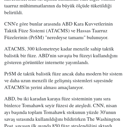
taarruz mühimmatlarının da büyük ölçüde tüketildiği
belirtildi.
CNN'e göre bunlar arasında ABD Kara Kuvvetlerinin
Taktik Füze Sistemi (ATACMS) ve Hassas Taarruz
Füzelerinin (PrSM) "neredeyse tamamı" bulunuyor.
ATACMS, 300 kilometreye kadar menzile sahip taktik
balistik bir füze. ABD'nin savaşta bu füzeyi kullandığını
gösteren görüntüler internette yayımlandı.
PrSM de taktik balistik füze ancak daha modern bir sistem
ve daha uzun menzili ile gelişmiş sistemleri sayesinde
ATACMS'in yerini alması amaçlanıyor.
ABD, bu iki karadan karaya füze sisteminin yanı sıra
binlerce Tomahawk seyir füzesi de ateşledi. CNN, nisan
ayı başında toplam Tomahawk stokunun yüzde 30'unun
savaş sırasında kullanıldığını bildirirken The Washington
Post, savaşın ilk ayında 850 füze ateşlendiğini aktardı.