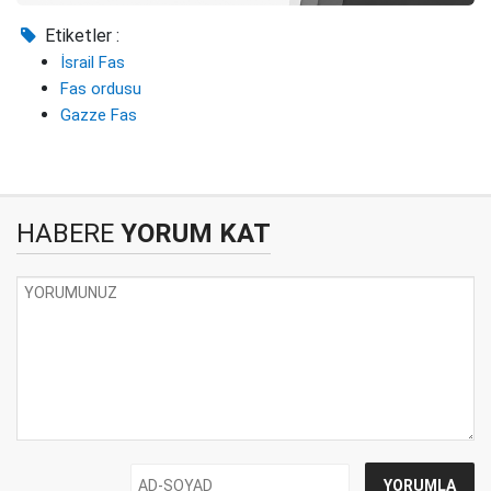
Etiketler :
İsrail Fas
Fas ordusu
Gazze Fas
HABERE
YORUM KAT