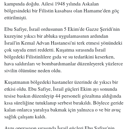
kampında doğdu. Ailesi 1948 yılında Askalan
bölgesindeki bir Filistin kasabası olan Hamame'den göç
ettirilmişti.
Ebu Safiye, İsrail ordusunun 5 Ekim'de Gazze Şeridi'nin
kuzeyine yıkıcı bir abluka uygulamasının ardından
İsrail'in Kemal Advan Hastanesi'ni terk etmesi yönündeki
çok sayıda emri reddetti. Kuşatma sırasında İsrail
bölgedeki Filistinlilere gıda ve su tedarikini keserken,
hava saldırıları ve bombardımanlar düzenleyerek yüzlerce
sivilin ölümüne neden oldu.
Kuşatmanın bölgedeki hastaneler üzerinde de yıkıcı bir
etkisi oldu. Ebu Safiye, İsrail güçleri Ekim ayı sonunda
tesise baskın düzenleyip 44 personeli gözaltına aldığında
kısa süreliğine tutuklanıp serbest bırakıldı. Böylece geride
kalan onlarca yaralıya bakmak için yalnızca o ve bir avuç
sağlık çalışanı kaldı.
Aynı operasyon sırasında İsrail güçleri Ebu Safiye'nin