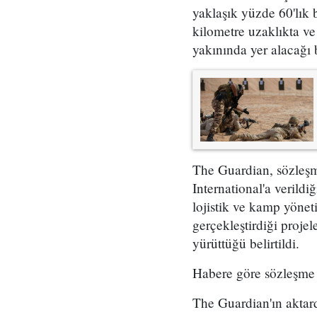
yaklaşık yüzde 60'lık 
kilometre uzaklıkta ve
yakınında yer alacağı b
The Guardian, sözleşm
International'a verildi
lojistik ve kamp yönet
gerçekleştirdiği proje
yürüttüğü belirtildi.
Habere göre sözleşme
The Guardian'ın aktard