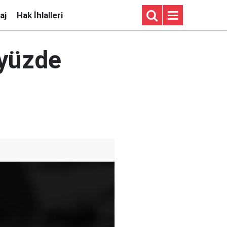
aj
Hak İhlalleri
 yüzde