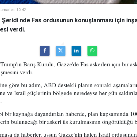
umartesi 10:42
e Şeridi'nde Fas ordusunun konuşlanması için inşa
esi verdi.
ump'ın Barış Kurulu, Gazze'de Fas askerleri için bir ask
eşmesini verdi.
ine göre bu adım, ABD destekli planın sonraki aşamaların
sine ve İsrail güçlerinin bölgede neredeyse her gün saldı
.
ibi bir kaynağa dayandırılan haberde, plan kapsamında 1
erin bulunacağı bir askeri üs kurulmasının öngörüldüğü bel
asa da haberler, üssün Gazze'nin halen İsrail ordusunun