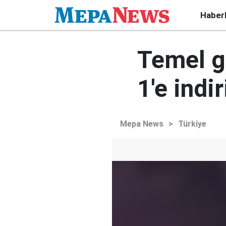
Haber
Temel g
1'e indir
Mepa News
>
Türkiye