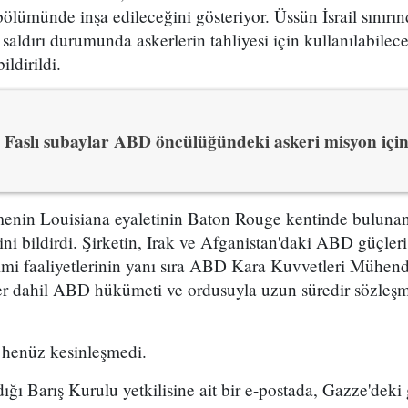
bölümünde inşa edileceğini gösteriyor. Üssün İsrail sınırı
 saldırı durumunda askerlerin tahliyesi için kullanılabilec
ildirildi.
Faslı subaylar ABD öncülüğündeki askeri misyon içi
enin Louisiana eyaletinin Baton Rouge kentinde bulunan 
ğini bildirdi. Şirketin, Irak ve Afganistan'daki ABD güçleri
imi faaliyetlerinin yanı sıra ABD Kara Kuvvetleri Mühendi
ler dahil ABD hükümeti ve ordusuyla uzun süredir sözleşm
 henüz kesinleşmedi.
ığı Barış Kurulu yetkilisine ait bir e-postada, Gazze'dek