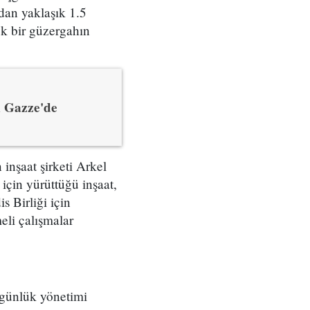
ndan yaklaşık 1.5
ek bir güzergahın
n Gazze'de
inşaat şirketi Arkel
 için yürüttüğü inşaat,
s Birliği için
eli çalışmalar
i günlük yönetimi