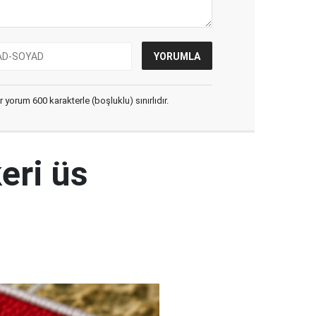
yorum 600 karakterle (boşluklu) sınırlıdır.
eri üs