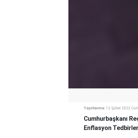
Yayınlanma:
12 Şubat 2022 Cum
Cumhurbaşkanı Rec
Enflasyon Tedbirle