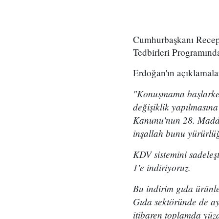
Cumhurbaşkanı Recep 
Tedbirleri Programınd
Erdoğan'ın açıklamalar
"Konuşmama başlarken 
değişiklik yapılmasına
Kanunu'nun 28. Maddes
inşallah bunu yürürlüğ
KDV sistemini sadele
1'e indiriyoruz.
Bu indirim gıda ürünle
Gıda sektöründe de ay
itibaren toplamda yüzd