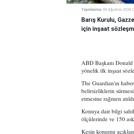
Yayınlanma:
08 Ağustos 2026 C
Barış Kurulu, Gazz
için inşaat sözleşm
ABD Başkanı Donald Tr
yönelik ilk inşaat sözl
The Guardian'ın haber
belirsizliklerin sürme
etmesine rağmen atıldı
Konuya dair bilgi sah
ölçülerinde ve 150 ask
Kesin konumu açıklanm