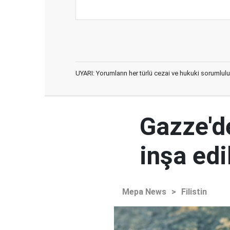
UYARI: Yorumların her türlü cezai ve hukuki sorumlulu
Gazze'd
inşa ed
Mepa News
>
Filistin