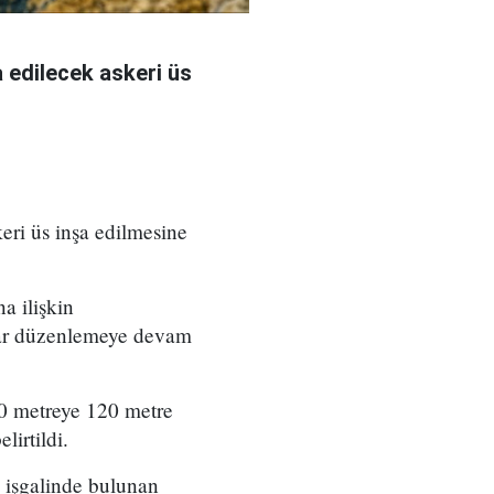
 edilecek askeri üs
eri üs inşa edilmesine
a ilişkin
rılar düzenlemeye devam
00 metreye 120 metre
irtildi.
 işgalinde bulunan