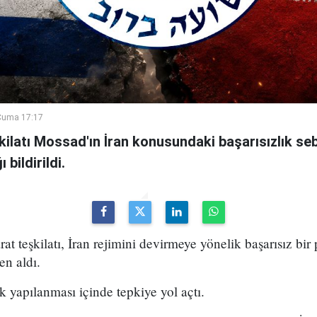
Cuma 17:17
şkilatı Mossad'ın İran konusundaki başarısızlık se
bildirildi.
arat teşkilatı, İran rejimini devirmeye yönelik başarısız bir
en aldı.
k yapılanması içinde tepkiye yol açtı.