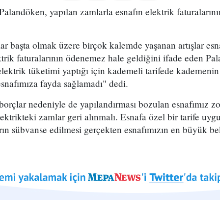
landöken, yapılan zamlarla esnafın elektrik faturalarını
r başta olmak üzere birçok kalemde yaşanan artışlar esna
ktrik faturalarının ödenemez hale geldiğini ifade eden P
elektrik tüketimi yaptığı için kademeli tarifede kademeni
esnafımıza fayda sağlamadı" dedi.
borçlar nedeniyle de yapılandırması bozulan esnafımız z
ektrikteki zamlar geri alınmalı. Esnafa özel bir tarife uy
arın sübvanse edilmesi gerçekten esnafımızın en büyük bek