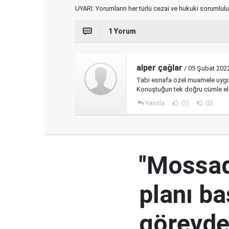
UYARI: Yorumların her türlü cezai ve hukuki sorumlulu
1 Yorum
alper çağlar
/ 05 Şubat 202
Tabi esnafa özel muamele uygula
Konuştuğun tek doğru cümle elek
Yanıtla
(1)
(0)
"Mossad'
planı ba
görevden