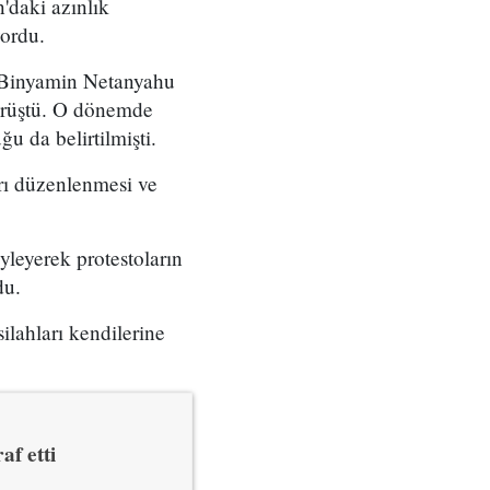
'daki azınlık
yordu.
ı Binyamin Netanyahu
örüştü. O dönemde
u da belirtilmişti.
arı düzenlenmesi ve
yleyerek protestoların
du.
ilahları kendilerine
af etti