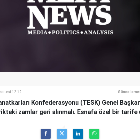
artesi 12:12
Güncelleme:
anatkarları Konfederasyonu (TESK) Genel Başkan
ikteki zamlar geri alınmalı. Esnafa özel bir tarife