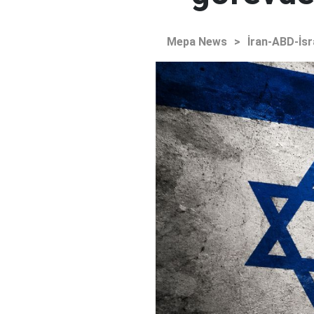
Mepa News
>
İran-ABD-İsr