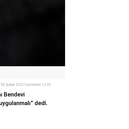
05 Şubat 2022 Cumartesi 12:25
ı Bendevi
 uygulanmalı” dedi.