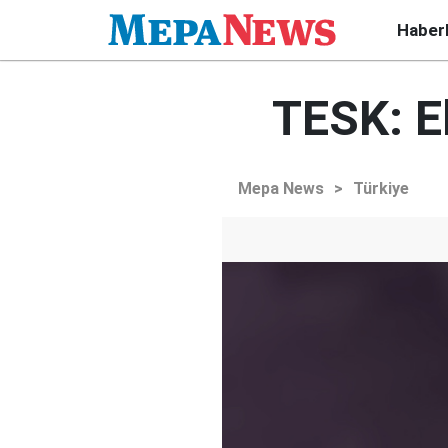
Haber
TESK: El
Mepa News
>
Türkiye