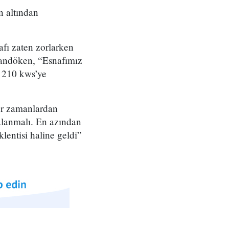
n altından
fı zaten zorlarken
alandöken, “Esnafımız
n 210 kws’ye
or zamanlardan
gulanmalı. En azından
lentisi haline geldi”