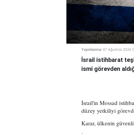
Yayınlanma:
07 Ağustos 2026 
İsrail istihbarat te
ismi görevden aldığı 
İsrail'in Mossad istihb
düzey yetkiliyi görevd
Karar, ülkenin güvenli