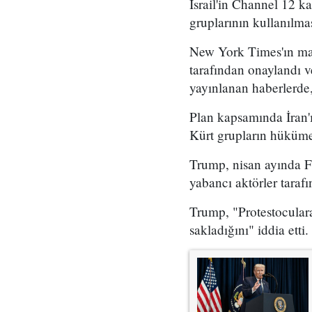
İsrail'in Channel 12 k
gruplarının kullanılma
New York Times'ın mar
tarafından onaylandı
yayınlanan haberlerde,
Plan kapsamında İran'ı
Kürt grupların hükümet
Trump, nisan ayında Fo
yabancı aktörler taraf
Trump, "Protestoculara
sakladığını" iddia etti.