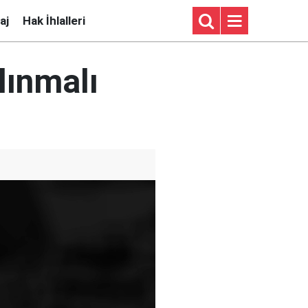
aj
Hak İhlalleri
lınmalı