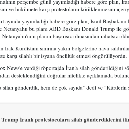
analının perşembe günü yayımladığı habere göre plan, İran
sını ve hükümete karşı protestoların körüklenmesini içeri
t ayında yayımladığı habere göre plan, İsrail Başbakan
 ve Netanyahu bu planı ABD Başkanı Donald Trump ile g
 Netanyahu'nun planın başarısız olmasından rahatsız olduğ
n Irak Kürdistanı sınırına yakın bölgelerine hava saldırıl
e karşı silahlı bir isyana öncülük etmesi öngörülüyordu.
x News'e verdiği röportajda İran'a silah gönderildiğini sö
ından desteklendiğini doğrular nitelikte açıklamada bulun
 silah gönderdik, hem de çok sayıda" dedi ve "Kürtlerin s
Trump İranlı protestoculara silah gönderdiklerini itir