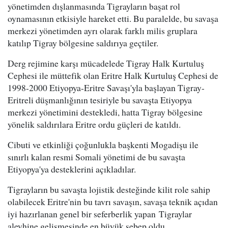
yönetimden dışlanmasında Tigrayların başat rol
oynamasının etkisiyle hareket etti. Bu paralelde, bu savaşa
merkezi yönetimden ayrı olarak farklı milis gruplara
katılıp Tigray bölgesine saldırıya geçtiler.
Derg rejimine karşı mücadelede Tigray Halk Kurtuluş
Cephesi ile müttefik olan Eritre Halk Kurtuluş Cephesi de
1998-2000 Etiyopya-Eritre Savaşı'yla başlayan Tigray-
Eritreli düşmanlığının tesiriyle bu savaşta Etiyopya
merkezi yönetimini destekledi, hatta Tigray bölgesine
yönelik saldırılara Eritre ordu güçleri de katıldı.
Cibuti ve etkinliği çoğunlukla başkenti Mogadişu ile
sınırlı kalan resmi Somali yönetimi de bu savaşta
Etiyopya'ya desteklerini açıkladılar.
Tigrayların bu savaşta lojistik desteğinde kilit role sahip
olabilecek Eritre'nin bu tavrı savaşın, savaşa teknik açıdan
iyi hazırlanan genel bir seferberlik yapan Tigraylar
aleyhine gelişmesinde en büyük sebep oldu.