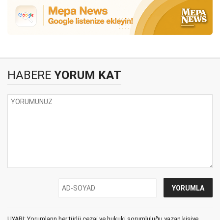
HABERE
YORUM KAT
UYARI: Yorumların her türlü cezai ve hukuki sorumluluğu yazan kişiye