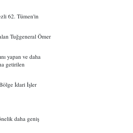
zli 62. Tümen'in
 alan Tuğgeneral Ömer
ını yapan ve daha
a getirilen
ölge İdari İşler
önelik daha geniş