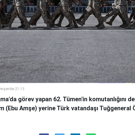
Perşembe 21:13
ama'da görev yapan 62. Tümen'in komutanlığını de
m (Ebu Amşe) yerine Türk vatandaşı Tuğgenera