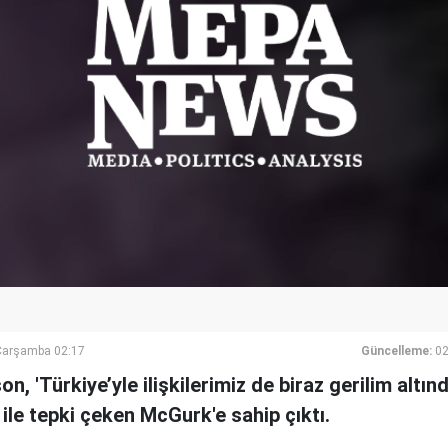
Çarşamba 02:17
Güncelleme:
02
on, 'Türkiye’yle ilişkilerimiz de biraz gerilim altı
 ile tepki çeken McGurk'e sahip çıktı.