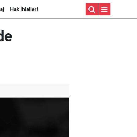
aj
Hak İhlalleri
de