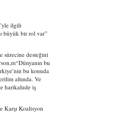
le ilgili
 büyük bir rol var”
e sürecine desteğini
lerson,m“Dünyanın bu
ürkiye’nin bu konuda
erilim altında. Ve
e harikalude iş
’e Karşı Koalisyon