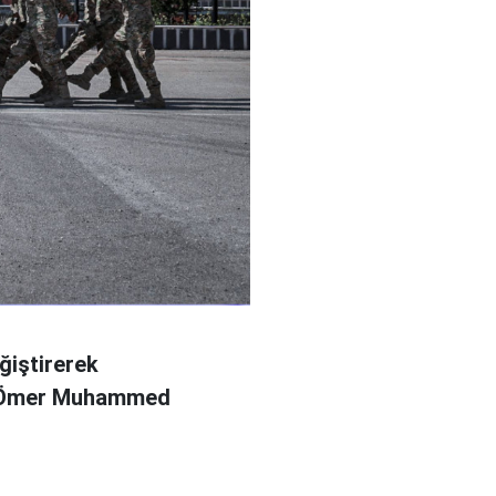
ğiştirerek
l Ömer Muhammed