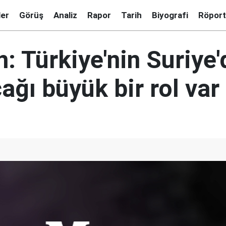
ler
Görüş
Analiz
Rapor
Tarih
Biyografi
Röport
n: Türkiye'nin Suriye'
ğı büyük bir rol var