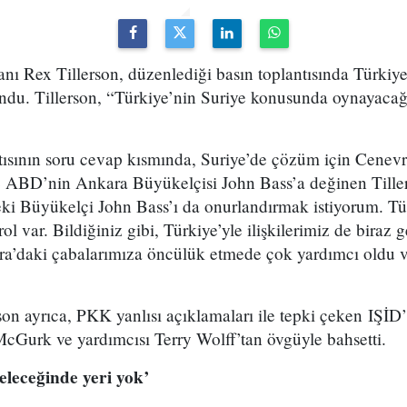
nı Rex Tillerson, düzenlediği basın toplantısında Türkiye’y
ndu. Tillerson, “Türkiye’nin Suriye konusunda oynayacağı
ntısının soru cevap kısmında, Suriye’de çözüm için Cenevr
ve ABD’nin Ankara Büyükelçisi John Bass’a değinen Til
eki Büyükelçi John Bass’ı da onurlandırmak istiyorum. T
l var. Bildiğiniz gibi, Türkiye’yle ilişkilerimiz de biraz g
a’daki çabalarımıza öncülük etmede çok yardımcı oldu v
rson ayrıca, PKK yanlısı açıklamaları ile tepki çeken IŞİD
McGurk ve yardımcısı Terry Wolff’tan övgüyle bahsetti.
eleceğinde yeri yok’