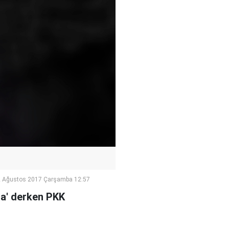
 Ağustos 2017 Çarşamba 12:57
nda' derken PKK