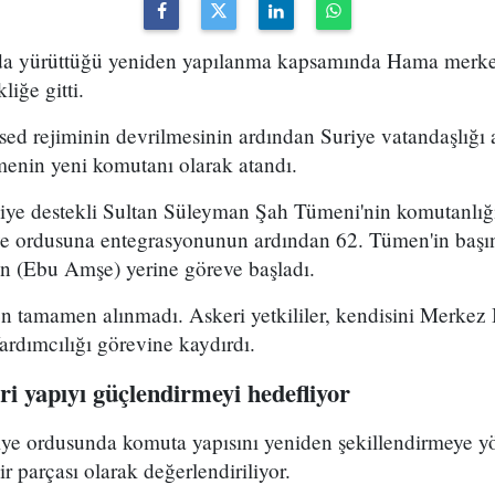
uda yürüttüğü yeniden yapılanma kapsamında Hama merke
iğe gitti.
ed rejiminin devrilmesinin ardından Suriye vatandaşlığı
enin yeni komutanı olarak atandı.
kiye destekli Sultan Süleyman Şah Tümeni'nin komutanlığ
ye ordusuna entegrasyonunun ardından 62. Tümen'in başın
 (Ebu Amşe) yerine göreve başladı.
 tamamen alınmadı. Askeri yetkililer, kendisini Merkez B
dımcılığı görevine kaydırdı.
i yapıyı güçlendirmeyi hedefliyor
riye ordusunda komuta yapısını yeniden şekillendirmeye y
r parçası olarak değerlendiriliyor.