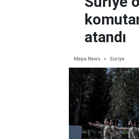
Suriye 
komutan
atandı
Mepa News
>
Suriye