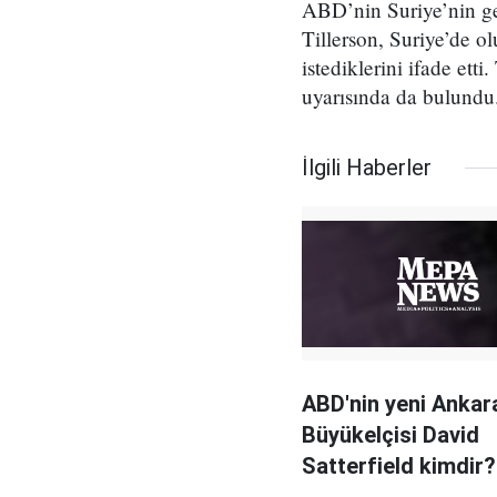
ABD’nin Suriye’nin ge
Tillerson, Suriye’de o
istediklerini ifade etti
uyarısında da bulundu
İlgili Haberler
ABD'nin yeni Ankar
Büyükelçisi David
Satterfield kimdir?