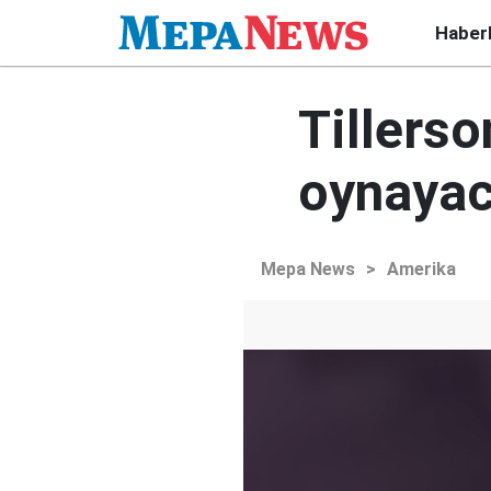
Haber
Tillerso
oynayaca
Mepa News
>
Amerika