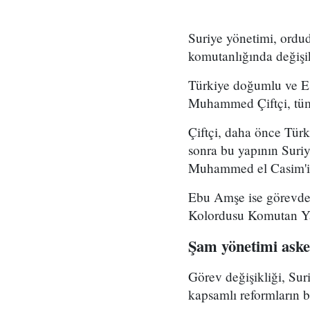
Suriye yönetimi, ord
komutanlığında değişikl
Türkiye doğumlu ve Es
Muhammed Çiftçi, tüm
Çiftçi, daha önce Tür
sonra bu yapının Suri
Muhammed el Casim'in
Ebu Amşe ise görevden
Kolordusu Komutan Yar
Şam yönetimi asker
Görev değişikliği, Su
kapsamlı reformların bi