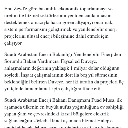
Ebu Zeyd'e göre bakanlık, ekonomik toparlanmayı ve
üretim ile hizmet sektörlerinin yeniden canlanmasını
desteklemek amacıyla hasar gören altyapıyı onarmak,
sistem performansını geliştirmek ve yenilenebilir enerji
projelerini ulusal enerji bileşimine dahil etmek için
çalışıyor.
Suudi Arabistan Enerji Bakanlığı Yenilenebilir Enerjiden
Sorumlu Bakan Yardımcısı Faysal ed Duveyc,
anlaşmaların değerinin yaklaşık 1 milyar dolar olduğunu
söyledi. İnşaat çalışmalarının dört ila beş yıl sürmesinin
beklendiğini belirten Duveyc, her iki tarafın da projeleri üç
yıl içinde tamamlamak için çalıştığını ifade etti.
Suudi Arabistan Enerji Bakanı Danışmanı Fuad Musa, ilk
aşamada ülkenin en büyük nüfus yoğunluğuna ev sahipliği
yapan Şam ve çevresindeki kırsal bölgelere elektrik
sağlanacağını söyledi. İkinci aşamada hizmet Halep'e
genişletilecek. Musa ayrıca projelerin yerli ve uluslararası