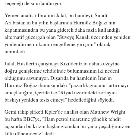
seçeneği de sınırlandırıyor.
Yemen analisti Ibrahim Jalal, bu hamleyi, Suudi
Arabistan'ın bu yılın başlarında Hürmüz Boğazı'nın
kapanmasından bu yana giderek daha fazla kullandığı
alternatif güzergah olan "Süveyş Kanalı üzerinden yeniden
yönlendirme imkanını engelleme girişimi" olarak
tanımladı.
Jalal, Husilerin çatışmayı Kızıldeniz'in daha kuzeyine
doğru genişletme tehdidinde bulunmasının iki nedeni
olduğunu savunuyor. Dışarıda bu hamlenin İran'ın
Hürmüz Boğazı konusundaki "pazarlık gücünü" artırmayı
amaçladığını, içeride ise "Riyad üzerindeki zorlayıcı
baskıyı yeniden tesis etmeyi" hedeflediğini söyledi.
Gemi takip şirketi Kpler'de analist olan Matthew Wright
bu hafta BBC'ye, "Ham petrol ticaretine yönelik tehdit
açısından bu krizin başlangıcından bu yana yaşadığımız en
kötü dönemdeyiz" dedi.