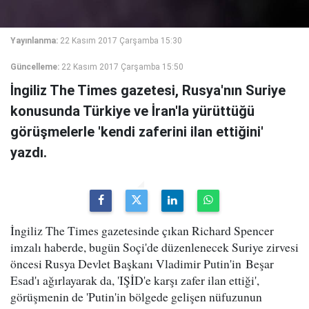
Yayınlanma:
22 Kasım 2017 Çarşamba 15:30
Güncelleme:
22 Kasım 2017 Çarşamba 15:50
İngiliz The Times gazetesi, Rusya'nın Suriye
konusunda Türkiye ve İran'la yürüttüğü
görüşmelerle 'kendi zaferini ilan ettiğini'
yazdı.
İngiliz The Times gazetesinde çıkan Richard Spencer
imzalı haberde, bugün Soçi'de düzenlenecek Suriye zirvesi
öncesi Rusya Devlet Başkanı Vladimir Putin'in Beşar
Esad'ı ağırlayarak da, 'IŞİD'e karşı zafer ilan ettiği',
görüşmenin de 'Putin'in bölgede gelişen nüfuzunun