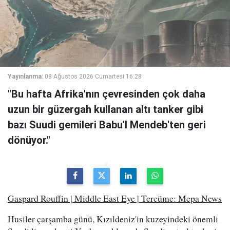
Yayınlanma:
08 Ağustos 2026 Cumartesi 16:28
"Bu hafta Afrika'nın çevresinden çok daha
uzun bir güzergah kullanan altı tanker gibi
bazı Suudi gemileri Babu'l Mendeb'ten geri
dönüyor."
Gaspard Rouffin | Middle East Eye | Tercüme: Mepa News
Husiler çarşamba günü, Kızıldeniz'in kuzeyindeki önemli