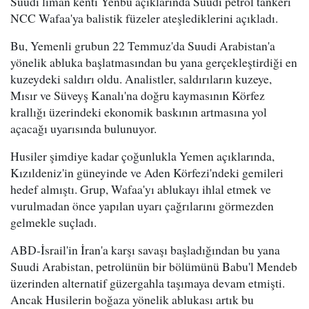
Suudi liman kenti Yenbu açıklarında Suudi petrol tankeri
NCC Wafaa'ya balistik füzeler ateşlediklerini açıkladı.
Bu, Yemenli grubun 22 Temmuz'da Suudi Arabistan'a
yönelik abluka başlatmasından bu yana gerçekleştirdiği en
kuzeydeki saldırı oldu. Analistler, saldırıların kuzeye,
Mısır ve Süveyş Kanalı'na doğru kaymasının Körfez
krallığı üzerindeki ekonomik baskının artmasına yol
açacağı uyarısında bulunuyor.
Husiler şimdiye kadar çoğunlukla Yemen açıklarında,
Kızıldeniz'in güneyinde ve Aden Körfezi'ndeki gemileri
hedef almıştı. Grup, Wafaa'yı ablukayı ihlal etmek ve
vurulmadan önce yapılan uyarı çağrılarını görmezden
gelmekle suçladı.
ABD-İsrail'in İran'a karşı savaşı başladığından bu yana
Suudi Arabistan, petrolünün bir bölümünü Babu'l Mendeb
üzerinden alternatif güzergahla taşımaya devam etmişti.
Ancak Husilerin boğaza yönelik ablukası artık bu