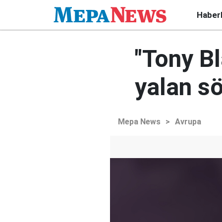
Haber
"Tony Bl
yalan sö
Mepa News
>
Avrupa