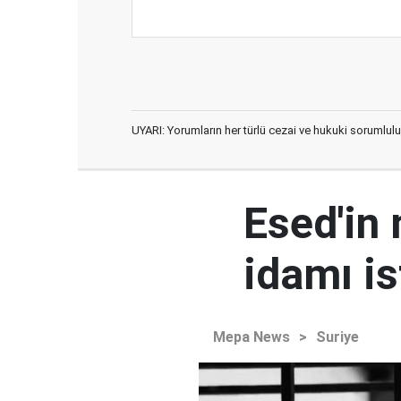
UYARI: Yorumların her türlü cezai ve hukuki sorumlulu
Esed'in
idamı is
Mepa News
>
Suriye