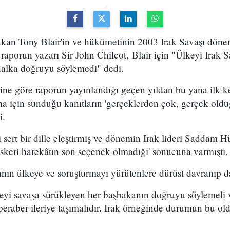
bakan Tony Blair'in ve hükümetinin 2003 Irak Savaşı dönem
raporun yazarı Sir John Chilcot, Blair için "Ülkeyi Irak S
k halka doğruyu söylemedi" dedi.
ne göre raporun yayınlandığı geçen yıldan bu yana ilk k
ma için sunduğu kanıtların 'gerçeklerden çok, gerçek oldu
i.
i sert bir dille eleştirmiş ve dönemin Irak lideri Saddam 
 'askeri harekâtın son seçenek olmadığı' sonucuna varmıştı.
anın ülkeye ve soruşturmayı yürütenlere dürüst davranıp 
lkeyi savaşa sürükleyen her başbakanın doğruyu söylemel
beraber ileriye taşımalıdır. Irak örneğinde durumun bu 