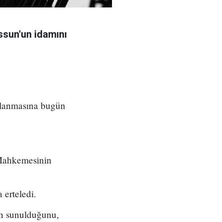
sun'un idamını
ılanmasına bugün
 Mahkemesinin
 erteledi.
ın sunulduğunu,