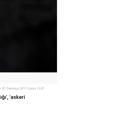
:
07 Temmuz 2017 Cuma 13:07
ğı', 'askeri