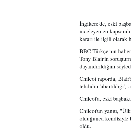
İngiltere'de, eski baş
inceleyen en kapsamlı 
kararı ile ilgili olara
BBC Türkçe'nin haberi
Tony Blair'in soruştur
dayandırıldığını söyled
Chilcot raporda, Blair'
tehdidin 'abartıldığı',
Chilcot'a, eski başbak
Chilcot'un yanıtı, "Ü
olduğunca kendisiyle 
oldu.