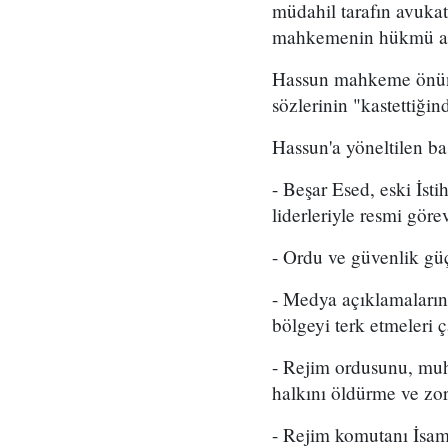
müdahil tarafın avukat
mahkemenin hükmü açık
Hassun mahkeme önünde
sözlerinin "kastettiğin
Hassun'a yöneltilen ba
- Beşar Esed, eski İsti
liderleriyle resmi görev
- Ordu ve güvenlik güç
- Medya açıklamalarınd
bölgeyi terk etmeleri 
- Rejim ordusunu, muh
halkını öldürme ve zo
- Rejim komutanı İsam