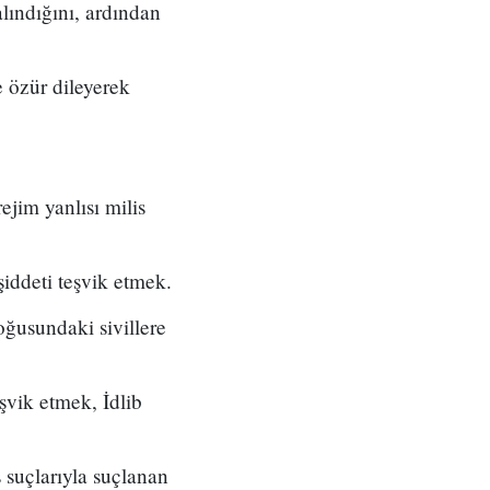
lındığını, ardından
 özür dileyerek
ejim yanlısı milis
şiddeti teşvik etmek.
oğusundaki sivillere
şvik etmek, İdlib
 suçlarıyla suçlanan