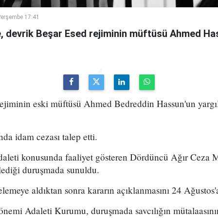
Perşembe 17:41
 devrik Beşar Esed rejiminin müftüsü Ahmed Has
 rejiminin eski müftüsü Ahmed Bedreddin Hassun'un yarg
da idam cezası talep etti.
daleti konusunda faaliyet gösteren Dördüncü Ağır Ceza
ediği duruşmada sunuldu.
emeye aldıktan sonra kararın açıklanmasını 24 Ağustos'a
önemi Adaleti Kurumu, duruşmada savcılığın mütalaasın