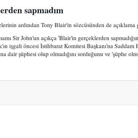
klerden sapmadım
zlerinin ardından Tony Blair'in sözcüsünden de açıklama 
amı Sir John'un açıkça 'Blair'in gerçeklerden sapmadığını
ak'ın işgali öncesi İstihbarat Komitesi Başkanı'na Saddam 
na dair şüphesi olup olmadığını sorduğunu ve 'şüphe olma