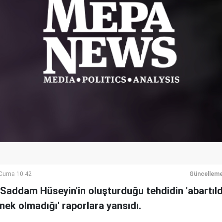
Cuma 10:42
Güncelleme
 Saddam Hüseyin'in oluşturduğu tehdidin 'abartıldı
ek olmadığı' raporlara yansıdı.