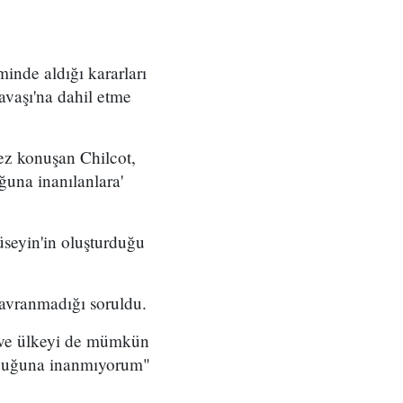
inde aldığı kararları
avaşı'na dahil etme
ez konuşan Chilcot,
ğuna inanılanlara'
Hüseyin'in oluşturduğu
davranmadığı soruldu.
i ve ülkeyi de mümkün
olduğuna inanmıyorum"