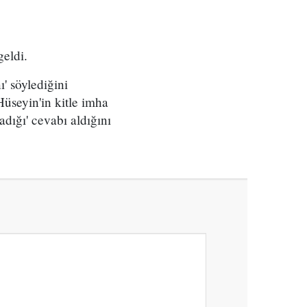
geldi.
' söylediğini
Hüseyin'in kitle imha
dığı' cevabı aldığını