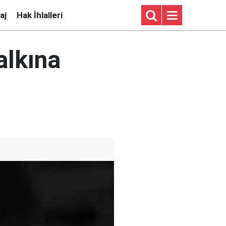
aj
Hak İhlalleri
alkına