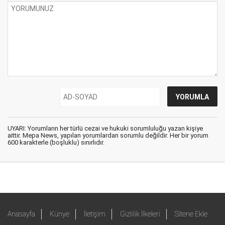
UYARI: Yorumların her türlü cezai ve hukuki sorumluluğu yazan kişiye
aittir. Mepa News, yapılan yorumlardan sorumlu değildir. Her bir yorum
600 karakterle (boşluklu) sınırlıdır.
Anasayfa
Künye
İletişim
Gizlilik İlkeleri
Sitene Ekle