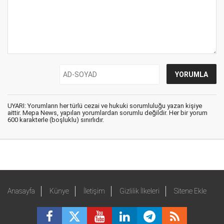
UYARI: Yorumların her türlü cezai ve hukuki sorumluluğu yazan kişiye
aittir. Mepa News, yapılan yorumlardan sorumlu değildir. Her bir yorum
600 karakterle (boşluklu) sınırlıdır.
Anasayfa
Künye
İletişim
Gizlilik İlkeleri
Sitene Ekle