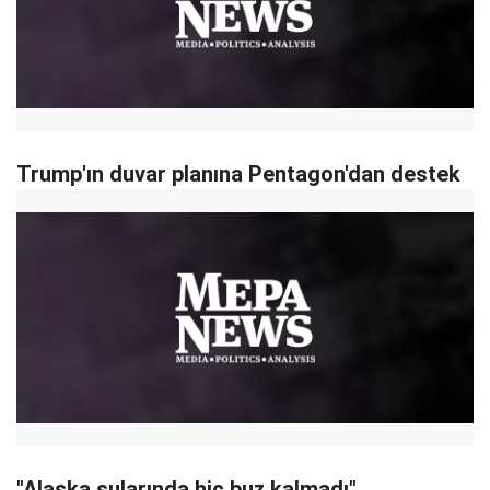
Trump'ın duvar planına Pentagon'dan destek
"Alaska sularında hiç buz kalmadı"