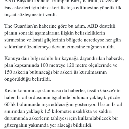
ABD Başkanı Donald Trump'ın Barış Kurulu, Gazze'de
Fas askerleri için bir askeri üs inşa edilmesine yönelik ilk
inşaat sözleşmesini verdi.
The Guardian'ın haberine göre bu adım, ABD destekli
planın sonraki aşamalarına ilişkin belirsizliklerin
sürmesine ve İsrail güçlerinin bölgede neredeyse her gün
saldırılar düzenlemeye devam etmesine rağmen atıldı.
Konuya dair bilgi sahibi bir kaynağa dayandırılan haberde,
plan kapsamında 100 metreye 120 metre ölçülerinde ve
150 askerin bulunacağı bir askeri üs kurulmasının
öngörüldüğü belirtildi.
Kesin konumu açıklanmasa da haberler, üssün Gazze'nin
halen İsrail ordusunun işgalinde bulunan yaklaşık yüzde
60'lık bölümünde inşa edileceğini gösteriyor. Üssün İsrail
sınırından yaklaşık 1.5 kilometre uzaklıkta ve saldırı
durumunda askerlerin tahliyesi için kullanılabilecek bir
güzergahın yakınında yer alacağı bildirildi.