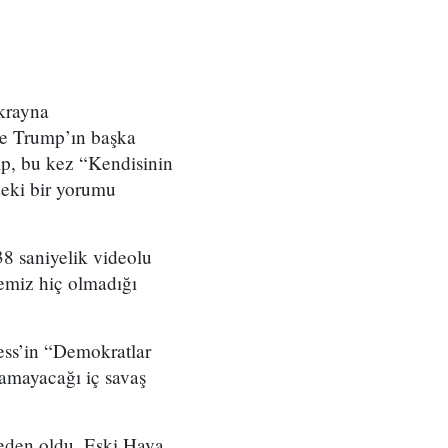
krayna
re Trump’ın başka
mp, bu kez “Kendisinin
deki bir yorumu
8 saniyelik videolu
kemiz hiç olmadığı
ress’in “Demokratlar
amayacağı iç savaş
eden oldu. Eski Hava