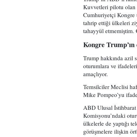
Kuvvetleri pilotu olan
Cumhuriyetçi Kongre ü
tahrip ettiği ülkeleri z
tahayyül etmemiştim. Ç
Kongre Trump’ın di
Trump hakkında azil so
oturumlara ve ifadeler
amaçlıyor.
Temsilciler Meclisi ha
Mike Pompeo’yu ifadeye
ABD Ulusal İstihbarat 
Komisyonu’ndaki otur
ülkelerle de yaptığı t
görüşmelere ilişkin ör