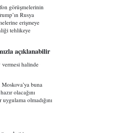
efon görüşmelerinin
 Trump’ın Rusya
melerine erişmeye
iği tehlikeye
zla açıklanabilir
 vermesi halinde
un Moskova’ya buna
 hazır olacağını
r uygulama olmadığını