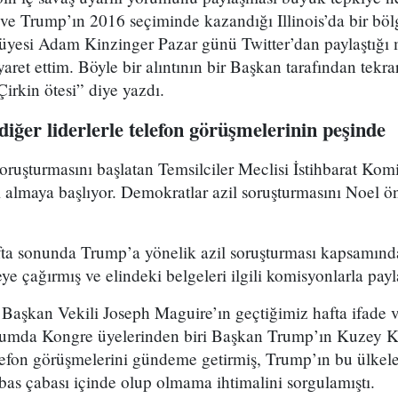
 ve Trump’ın 2016 seçiminde kazandığı Illinois’da bir böl
yesi Adam Kinzinger Pazar günü Twitter’dan paylaştığı 
iyaret ettim. Böyle bir alıntının bir Başkan tarafından tekra
irkin ötesi” diye yazdı.
ğer liderlerle telefon görüşmelerinin peşinde
ruşturmasını başlatan Temsilciler Meclisi İstihbarat Kom
i almaya başlıyor. Demokratlar azil soruşturmasını Noel ö
fta sonunda Trump’a yönelik azil soruşturması kapsamında
 çağırmış ve elindeki belgeleri ilgili komisyonlarla payla
Başkan Vekili Joseph Maguire’ın geçtiğimiz hafta ifade ve
umda Kongre üyelerinden biri Başkan Trump’ın Kuzey Ko
elefon görüşmelerini gündeme getirmiş, Trump’ın bu ülkeleri
tbas çabası içinde olup olmama ihtimalini sorgulamıştı.