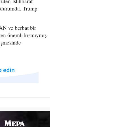
üten İstihbarat
ış durumda. Trump
AN ve berbat bir
 en önemli kısmıymış
üşmesinde