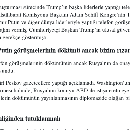
şturması sürecinde Trump’ın başka liderlerle yaptığı tel
e. İstihbarat Komisyonu Başkanı Adam Schiff Kongre’nin
 Putin ve diğer dünya liderleriyle yaptığı telefon görüş
ajını vermiş, Cumhuriyetçi Başkan Trump’ın ulusal güvenl
i gerekçe göstermişti.
tin görüşmelerinin dökümü ancak bizim rızamı
elefon görüşmelerinin dökümünün ancak Rusya’nın da onay
avundu.
ri Peskov gazetecilere yaptığı açıklamada Washington’
dermesi halinde, Rusya’nın konuyu ABD ile istişare etmeye
elerin dökümünün yayınlanmasının diplomaside olağan bi
liğinden tutuklanmalı