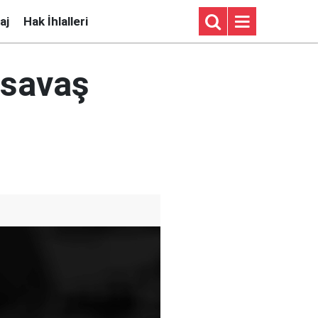
aj
Hak İhlalleri
 savaş