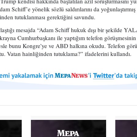
ump kendisi hakkında başlatılan azil soruşturmasını yür
m Schiff’e yönelik sözlü saldırılarını da yoğunlaştırm
ğinden tutuklanması gerektiğini savundu.
laştığı mesajda “Adam Schiff hukuk dışı bir şekilde YAL
krayna Cumhurbaşkanı ile yaptığım telefon görüşmesinin
sesle bunu Kongre’ye ve ABD halkına okudu. Telefon gör
ktu. Vatan hainliğinden tutuklama?” ifadelerini kullandı.