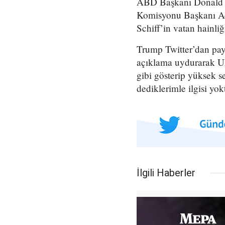
ABD Başkanı Donald Tr
Komisyonu Başkanı Ada
Schiff’in vatan hainli
Trump Twitter’dan pay
açıklama uydurarak U
gibi gösterip yüksek 
dediklerimle ilgisi yo
İlgili Haberler