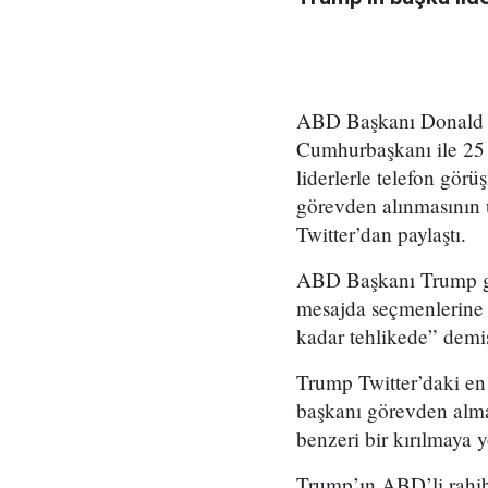
ABD Başkanı Donald T
Cumhurbaşkanı ile 25
liderlerle telefon gör
görevden alınmasının 
Twitter’dan paylaştı.
ABD Başkanı Trump geç
mesajda seçmenlerine “
kadar tehlikede” demiş
Trump Twitter’daki en 
başkanı görevden alma
benzeri bir kırılmaya 
Trump’ın ABD’li rahib