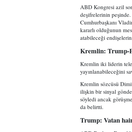
ABD Kongresi azil soru
deşifrelerinin peşind
Cumhurbaşkanı Vladimir
kararlı olduğunun mes
atabileceği endişelerin
Kremlin: Trump-Pu
Kremlin iki liderin t
yayınlanabileceğini s
Kremlin sözcüsü Dimit
ilişkin bir sinyal gön
söyledi ancak görüşm
da belirtti.
Trump: Vatan hain