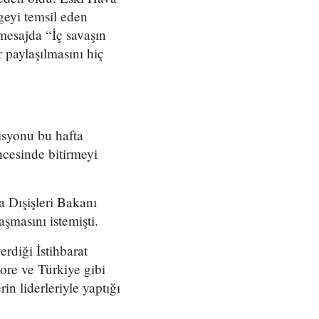
geyi temsil eden
mesajda “İç savaşın
r paylaşılmasını hiç
isyonu bu hafta
ncesinde bitirmeyi
 Dışişleri Bakanı
şmasını istemişti.
rdiği İstihbarat
re ve Türkiye gibi
n liderleriyle yaptığı