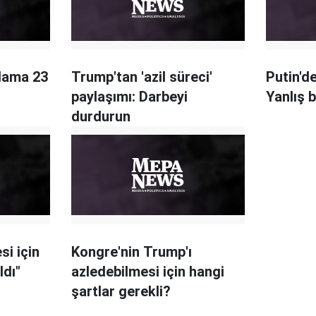
lama 23
Trump'tan 'azil süreci'
Putin'd
paylaşımı: Darbeyi
Yanlış 
durdurun
si için
Kongre'nin Trump'ı
ldı"
azledebilmesi için hangi
şartlar gerekli?