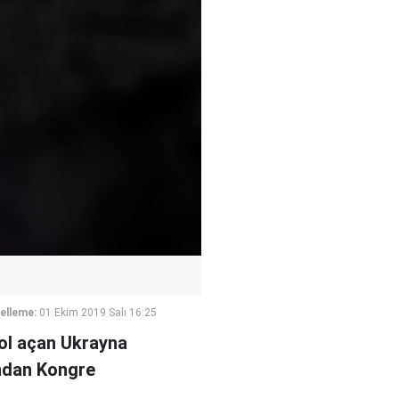
elleme:
01 Ekim 2019 Salı 16:25
ol açan Ukrayna
ndan Kongre