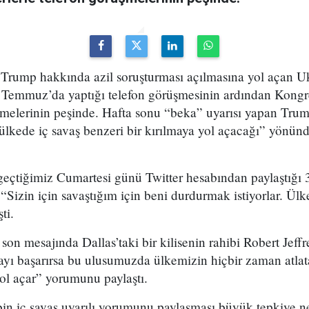
rump hakkında azil soruşturması açılmasına yol açan U
 Temmuz’da yaptığı telefon görüşmesinin ardından Kong
üşmelerinin peşinde. Hafta sonu “beka” uyarısı yapan Tru
ülkede iç savaş benzeri bir kırılmaya yol açacağı” yönün
tiğimiz Cumartesi günü Twitter hesabından paylaştığı 3
Sizin için savaştığım için beni durdurmak istiyorlar. Ül
ti.
son mesajında Dallas’taki bir kilisenin rahibi Robert Jeff
yı başarırsa bu ulusumuzda ülkemizin hiçbir zaman atlat
yol açar” yorumunu paylaştı.
in iç savaş uyarılı yorumunu paylaşması büyük tepkiye n