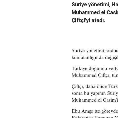
Suriye yönetimi, H
Muhammed el Casi
Çiftçi'yi atadı.
Suriye yönetimi, ord
komutanlığında değişikl
Türkiye doğumlu ve Es
Muhammed Çiftçi, tüm
Çiftçi, daha önce Tür
sonra bu yapının Suri
Muhammed el Casim'in
Ebu Amşe ise görevden
Kolordusu Komutan Yar