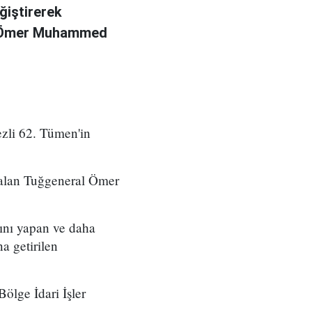
ğiştirerek
l Ömer Muhammed
zli 62. Tümen'in
 alan Tuğgeneral Ömer
ını yapan ve daha
a getirilen
ölge İdari İşler