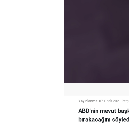
Yayınlanma:
07 Ocak 2021 Per
ABD'nin mevut başka
bırakacağını söyled