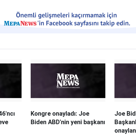
46'ncı
Kongre onayladı: Joe
Joe Bid
eve
Biden ABD'nin yeni başkanı
Başkanl
onaylan