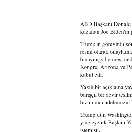
ABD Başkanı Donald Tr
kazanan Joe Biden'ın g
Trump'ın görevinin so
resmi olarak onaylama
binayı işgal etmesi ne
Kongre, Arizona ve Pen
kabul etti.
Yazılı bir açıklama y
barışçıl bir devir tes
bizim mücadelemizin b
Trump dün Washington'
yineleyerek Başkan Ya
istemişti.