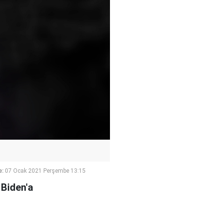
e:
07 Ocak 2021 Perşembe 13:15
 Biden'a