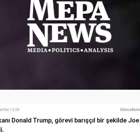
şembe 13:08
Güncellem
nı Donald Trump, görevi barışçıl bir şekilde Joe
i.