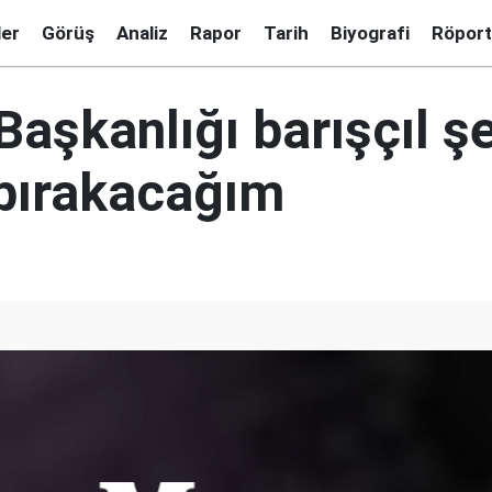
ler
Görüş
Analiz
Rapor
Tarih
Biyografi
Röport
aşkanlığı barışçıl ş
 bırakacağım