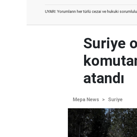
UYARI: Yorumların her türlü cezai ve hukuki sorumlulu
Suriye 
komutan
atandı
Mepa News
>
Suriye