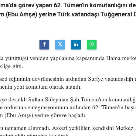
ama'da görev yapan 62. Tümen'in komutanlığını de
m (Ebu Amşe) yerine Türk vatandaşı Tuğgenera
uda yürüttüğü yeniden yapılanma kapsamında Hama merke
iğe gitti.
ed rejiminin devrilmesinin ardından Suriye vatandaşlığı
enin yeni komutanı olarak atandı.
kiye destekli Sultan Süleyman Şah Tümeni'nin komutanlığ
ye ordusuna entegrasyonunun ardından 62. Tümen'in başın
 (Ebu Amşe) yerine göreve başladı.
 tamamen alınmadı. Askeri yetkililer, kendisini Merkez B
dımcılığı görevine kaydırdı.