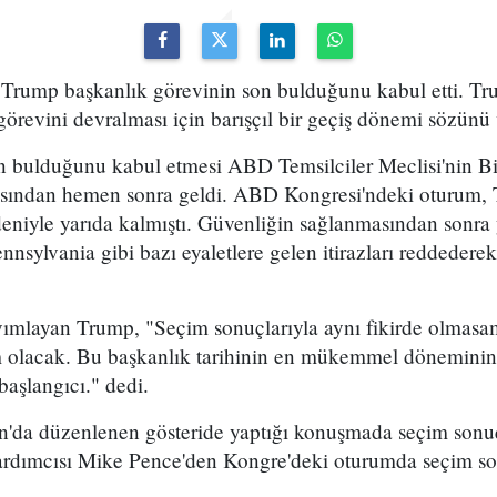
ump başkanlık görevinin son bulduğunu kabul etti. Tru
örevini devralması için barışçıl bir geçiş dönemi sözünü 
n bulduğunu kabul etmesi ABD Temsilciler Meclisi'nin Bid
sından hemen sonra geldi. ABD Kongresi'ndeki oturum, T
deniyle yarıda kalmıştı. Güvenliğin sağlanmasından sonra
nsylvania gibi bazı eyaletlere gelen itirazları reddederek
ayımlayan Trump, "Seçim sonuçlarıyla aynı fikirde olmasa
lim olacak. Bu başkanlık tarihinin en mükemmel döneminin
aşlangıcı." dedi.
da düzenlenen gösteride yaptığı konuşmada seçim sonuç
rdımcısı Mike Pence'den Kongre'deki oturumda seçim son