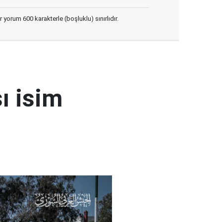
yorum 600 karakterle (boşluklu) sınırlıdır.
ı isim