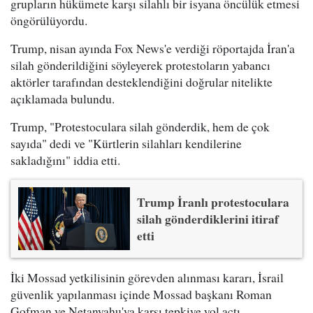
grupların hükümete karşı silahlı bir isyana öncülük etmesi
öngörülüyordu.
Trump, nisan ayında Fox News'e verdiği röportajda İran'a
silah gönderildiğini söyleyerek protestoların yabancı
aktörler tarafından desteklendiğini doğrular nitelikte
açıklamada bulundu.
Trump, "Protestoculara silah gönderdik, hem de çok
sayıda" dedi ve "Kürtlerin silahları kendilerine
sakladığını" iddia etti.
Trump İranlı protestoculara
silah gönderdiklerini itiraf
etti
İki Mossad yetkilisinin görevden alınması kararı, İsrail
güvenlik yapılanması içinde Mossad başkanı Roman
Gofman ve Netanyahu'ya karşı tepkiye yol açtı.