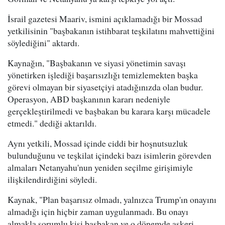
İsrail gazetesi Maariv, ismini açıklamadığı bir Mossad
yetkilisinin "başbakanın istihbarat teşkilatını mahvettiğini
söylediğini" aktardı.
Kaynağın, "Başbakanın ve siyasi yönetimin savaşı
yönetirken işlediği başarısızlığı temizlemekten başka
görevi olmayan bir siyasetçiyi atadığınızda olan budur.
Operasyon, ABD başkanının kararı nedeniyle
gerçekleştirilmedi ve başbakan bu karara karşı mücadele
etmedi." dediği aktarıldı.
Aynı yetkili, Mossad içinde ciddi bir hoşnutsuzluk
bulunduğunu ve teşkilat içindeki bazı isimlerin görevden
almaları Netanyahu'nun yeniden seçilme girişimiyle
ilişkilendirdiğini söyledi.
Kaynak, "Plan başarısız olmadı, yalnızca Trump'ın onayını
almadığı için hiçbir zaman uygulanmadı. Bu onayı
almakla sorumlu kişi başbakan ve o dönemde askeri