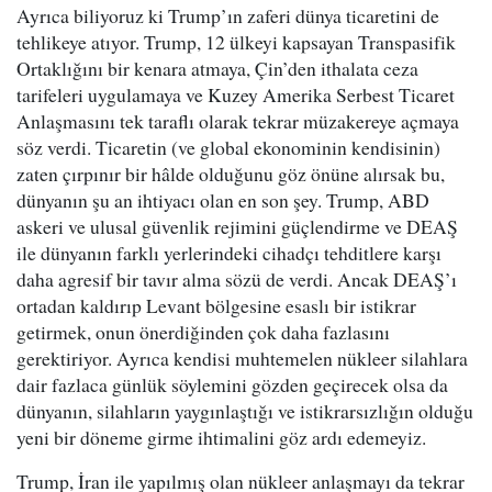
Ayrıca biliyoruz ki Trump’ın zaferi dünya ticaretini de
tehlikeye atıyor. Trump, 12 ülkeyi kapsayan Transpasifik
Ortaklığını bir kenara atmaya, Çin’den ithalata ceza
tarifeleri uygulamaya ve Kuzey Amerika Serbest Ticaret
Anlaşmasını tek taraflı olarak tekrar müzakereye açmaya
söz verdi. Ticaretin (ve global ekonominin kendisinin)
zaten çırpınır bir hâlde olduğunu göz önüne alırsak bu,
dünyanın şu an ihtiyacı olan en son şey. Trump, ABD
askeri ve ulusal güvenlik rejimini güçlendirme ve DEAŞ
ile dünyanın farklı yerlerindeki cihadçı tehditlere karşı
daha agresif bir tavır alma sözü de verdi. Ancak DEAŞ’ı
ortadan kaldırıp Levant bölgesine esaslı bir istikrar
getirmek, onun önerdiğinden çok daha fazlasını
gerektiriyor. Ayrıca kendisi muhtemelen nükleer silahlara
dair fazlaca günlük söylemini gözden geçirecek olsa da
dünyanın, silahların yaygınlaştığı ve istikrarsızlığın olduğu
yeni bir döneme girme ihtimalini göz ardı edemeyiz.
Trump, İran ile yapılmış olan nükleer anlaşmayı da tekrar