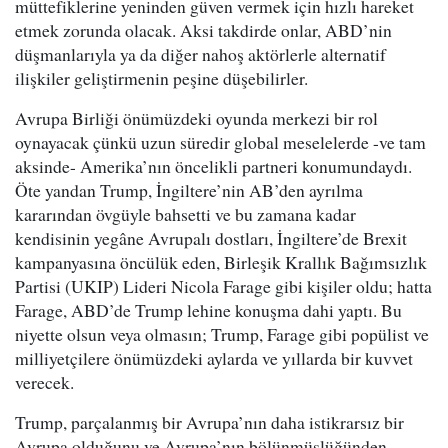
müttefiklerine yeninden güven vermek için hızlı hareket
etmek zorunda olacak. Aksi takdirde onlar, ABD’nin
düşmanlarıyla ya da diğer nahoş aktörlerle alternatif
ilişkiler geliştirmenin peşine düşebilirler.
Avrupa Birliği önümüzdeki oyunda merkezi bir rol
oynayacak çünkü uzun süredir global meselelerde -ve tam
aksinde- Amerika’nın öncelikli partneri konumundaydı.
Öte yandan Trump, İngiltere’nin AB’den ayrılma
kararından övgüyle bahsetti ve bu zamana kadar
kendisinin yegâne Avrupalı dostları, İngiltere’de Brexit
kampanyasına öncülük eden, Birleşik Krallık Bağımsızlık
Partisi (UKIP) Lideri Nicola Farage gibi kişiler oldu; hatta
Farage, ABD’de Trump lehine konuşma dahi yaptı. Bu
niyette olsun veya olmasın; Trump, Farage gibi popülist ve
milliyetçilere önümüzdeki aylarda ve yıllarda bir kuvvet
verecek.
Trump, parçalanmış bir Avrupa’nın daha istikrarsız bir
Avrupa olduğunu ve Avrupa’nın bölünmüşlüğünden