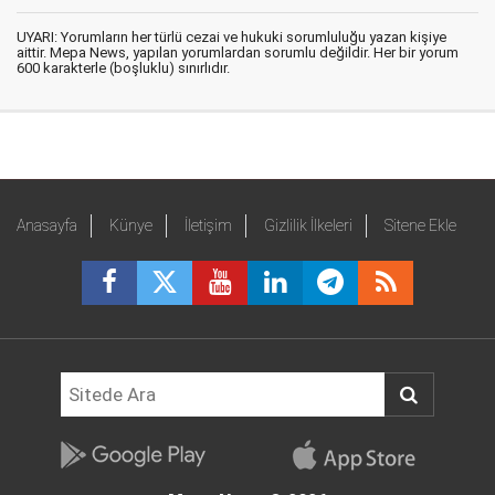
UYARI: Yorumların her türlü cezai ve hukuki sorumluluğu yazan kişiye
aittir. Mepa News, yapılan yorumlardan sorumlu değildir. Her bir yorum
600 karakterle (boşluklu) sınırlıdır.
Anasayfa
Künye
İletişim
Gizlilik İlkeleri
Sitene Ekle