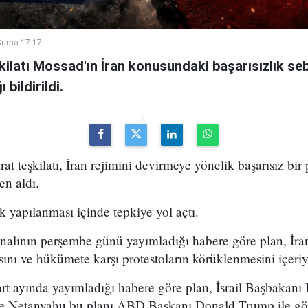
Cuma 17:17
şkilatı Mossad'ın İran konusundaki başarısızlık se
bildirildi.
arat teşkilatı, İran rejimini devirmeye yönelik başarısız bir
en aldı.
k yapılanması içinde tepkiye yol açtı.
analının perşembe günü yayımladığı habere göre plan, İran
sını ve hükümete karşı protestoların körüklenmesini içeri
t ayında yayımladığı habere göre plan, İsrail Başbakan
 ve Netanyahu bu planı ABD Başkanı Donald Trump ile g