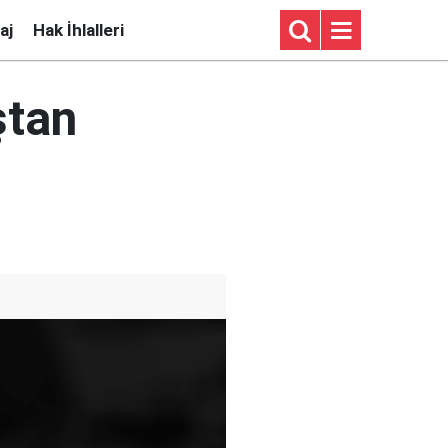
aj
Hak İhlalleri
ştan