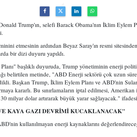
onald Trump'ın, selefi Barack Obama'nın İklim Eylem Pl
i.
inini etmesinin ardından Beyaz Saray'ın resmi sitesinden
arda bir dizi duyuru yapıldı.
lanı" başlıklı duyuruda, Trump yönetiminin enerji politi
ı belirtilen metinde, "ABD Enerji sektörü çok uzun süre
dildi. Başkan Trump, İklim Eylem Planı ve ABD'nin Suları 
rmaya kararlı. Bu sınırlamaların iptal edilmesi, Amerikan i
30 milyar dolar artırarak büyük yarar sağlayacak." ifadesi
VE KAYA GAZI DEVRİMİ KUCAKLANACAK"
 ABD'nin kullanılmayan enerji kaynaklarını değerlendireceğ