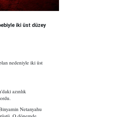
bebiyle iki üst düzey
 plan nedeniyle iki üst
'daki azınlık
yordu.
ı Binyamin Netanyahu
örüştü. O dönemde