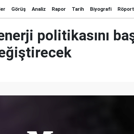
ler
Görüş
Analiz
Rapor
Tarih
Biyografi
Röport
nerji politikasını ba
eğiştirecek