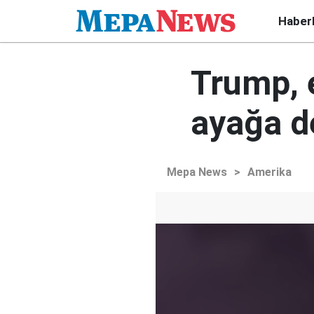
Haber
Trump, e
ayağa d
Mepa News
>
Amerika