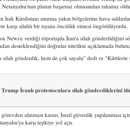
 Netanyahu'nun planın başarısız olmasından rahatsız olduğ
n Irak Kürdistanı sınırına yakın bölgelerine hava saldırıl
e karşı silahlı bir isyana öncülük etmesi öngörülüyordu.
x News'e verdiği röportajda İran'a silah gönderildiğini sö
ından desteklendiğini doğrular nitelikte açıklamada bulun
 silah gönderdik, hem de çok sayıda" dedi ve "Kürtlerin s
Trump İranlı protestoculara silah gönderdiklerini itir
n görevden alınması kararı, İsrail güvenlik yapılanması i
yahu'ya karşı tepkiye yol açtı.