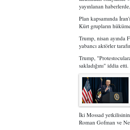
yayınlanan haberlerde,
Plan kapsamında İran'ı
Kürt grupların hükümet
Trump, nisan ayında Fo
yabancı aktörler taraf
Trump, "Protestoculara
sakladığını" iddia etti.
İki Mossad yetkilisini
Roman Gofman ve Netan