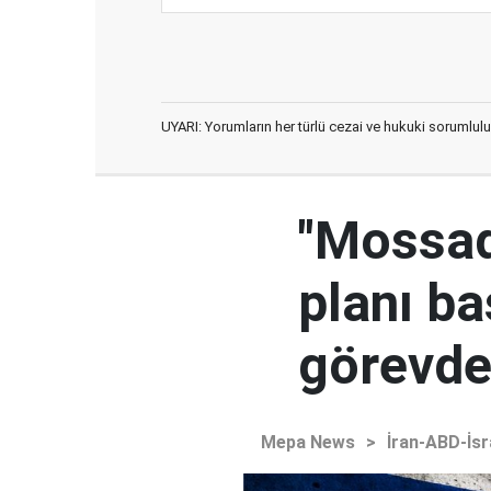
UYARI: Yorumların her türlü cezai ve hukuki sorumlulu
"Mossad'
planı ba
görevden
Mepa News
>
İran-ABD-İsr