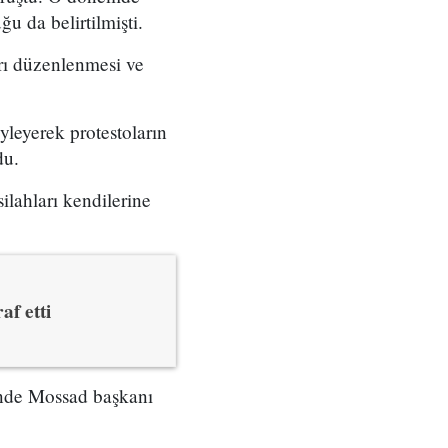
u da belirtilmişti.
arı düzenlenmesi ve
yleyerek protestoların
du.
ilahları kendilerine
af etti
çinde Mossad başkanı