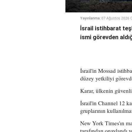
Yayınlanma:
07 Ağustos 2026 
İsrail istihbarat te
ismi görevden aldığı 
İsrail'in Mossad istihb
düzey yetkiliyi görevd
Karar, ülkenin güvenli
İsrail'in Channel 12 k
gruplarının kullanılma
New York Times'ın mar
tarafından onaylandı