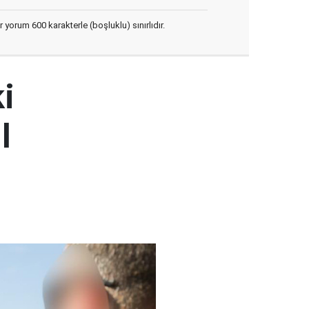
yorum 600 karakterle (boşluklu) sınırlıdır.
i
l