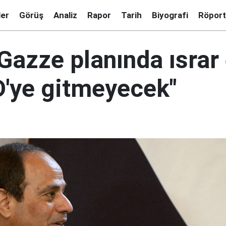
ler
Görüş
Analiz
Rapor
Tarih
Biyografi
Röport
Gazze planında ısrar
D'ye gitmeyecek"