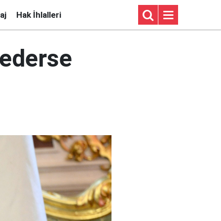
aj
Hak İhlalleri
 ederse