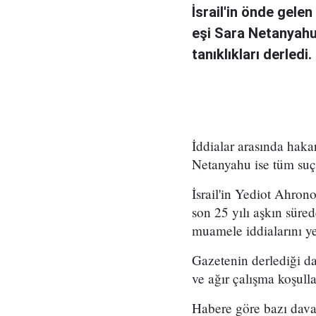
İsrail'in önde gel
eşi Sara Netanyahu 
tanıklıkları derledi.
İddialar arasında hakar
Netanyahu ise tüm suç
İsrail'in Yediot Ahro
son 25 yılı aşkın süre
muamele iddialarını y
Gazetenin derlediği dav
ve ağır çalışma koşulla
Habere göre bazı daval