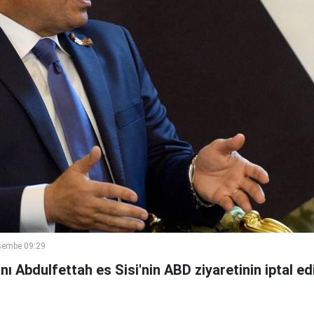
şembe 09:29
 Abdulfettah es Sisi'nin ABD ziyaretinin iptal edi