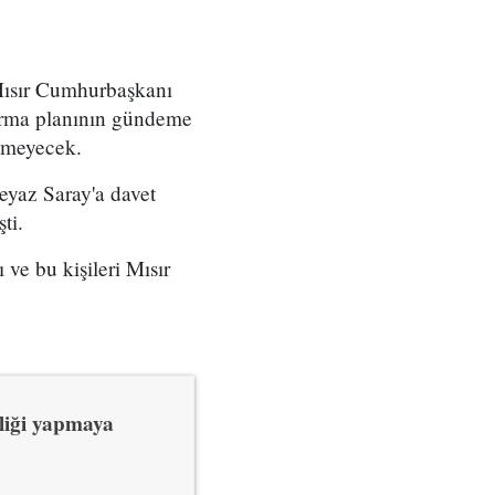
 Mısır Cumhurbaşkanı
karma planının gündeme
tmeyecek.
eyaz Saray'a davet
ti.
 ve bu kişileri Mısır
rliği yapmaya