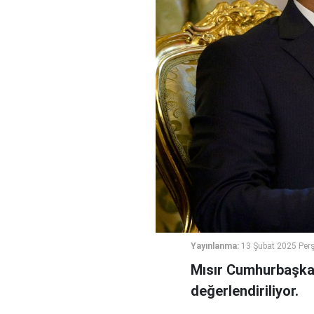
Yayınlanma:
13 Şubat 2025 Per
Mısır Cumhurbaşkanı
değerlendiriliyor.