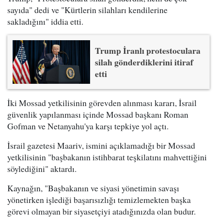
sayıda" dedi ve "Kürtlerin silahları kendilerine
sakladığını" iddia etti.
Trump İranlı protestoculara
silah gönderdiklerini itiraf
etti
İki Mossad yetkilisinin görevden alınması kararı, İsrail
güvenlik yapılanması içinde Mossad başkanı Roman
Gofman ve Netanyahu'ya karşı tepkiye yol açtı.
İsrail gazetesi Maariv, ismini açıklamadığı bir Mossad
yetkilisinin "başbakanın istihbarat teşkilatını mahvettiğini
söylediğini" aktardı.
Kaynağın, "Başbakanın ve siyasi yönetimin savaşı
yönetirken işlediği başarısızlığı temizlemekten başka
görevi olmayan bir siyasetçiyi atadığınızda olan budur.