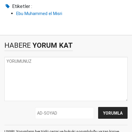
Etiketler :
Ebu Muhammed el Mısri
HABERE
YORUM KAT
UYARI: Yorumların her türlü cezai ve hukuki sorumluluğu yazan kişiye