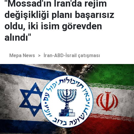
"Mossad'ın İran'da rejim
değişikliği planı başarısız
oldu, iki isim görevden
alındı"
Mepa News
>
İran-ABD-İsrail çatışması