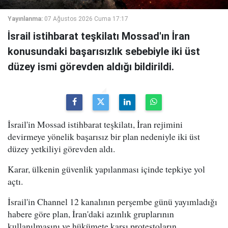
Yayınlanma:
07 Ağustos 2026 Cuma 17:17
İsrail istihbarat teşkilatı Mossad'ın İran
konusundaki başarısızlık sebebiyle iki üst
düzey ismi görevden aldığı bildirildi.
İsrail'in Mossad istihbarat teşkilatı, İran rejimini
devirmeye yönelik başarısız bir plan nedeniyle iki üst
düzey yetkiliyi görevden aldı.
Karar, ülkenin güvenlik yapılanması içinde tepkiye yol
açtı.
İsrail'in Channel 12 kanalının perşembe günü yayımladığı
habere göre plan, İran'daki azınlık gruplarının
kullanılmasını ve hükümete karşı protestoların