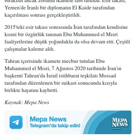
bırakıldı ancak zorunlu ikamete tabi tutuldu. Esir takası,
Yemen'de İranlı bir diplomatın El Kaide tarafından
kaçırılması sonrası gerçekleştirildi.
2015'teki esir takası sonrasında İran tarafından kendisine
kısmi bir özgürlük tanınan Ebu Muhammed el Mısri
faaliyetlerine düşük yoğunluklu da olsa devam etti. Çeşitli
çalışmalar kaleme aldı.
Tahran içerisinde ikamete mecbur tutulan Ebu
Muhammed el Mısri, 7 Ağustos 2020 tarihinde İran'ın
başkenti Tahran'da İsrail istihbarat teşkilatı Mossad
tarafından düzenlenen bir suikast sonucunda kızıyla
birlikte hayatını kaybetti.
Kaynak: Mepa News