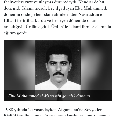
faaliyetleri zirveye ulaşmış durumdaydı. Kendisi de bu
dönemde İslami meselelere ilgi duyan Ebu Muhammed,
dönemin önde gelen İslam alimlerinden Nasıruddin el
Elbani ile irtibat kurdu ve ilerleyen dönemde onun
aracılığıyla Ürdün'e gitti. Ürdün'de İslami ilimler alanında
eğitim gördü.
Ebu Muhammed el Mısri'nin gençlik dönemi
1988 yılında 25 yaşındayken Afganistan'da Sovyetler
Birliği işgaline karşı süren savaşa katılmaya karar vererek