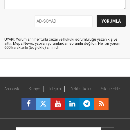
UYARI: Yorumların her türlü cezai ve hukuki sorumluluğu yazan kişiye
aittir. Mepa News, yapılan yorumlardan sorumlu değildir. Her bir yorum
600 karakterle (boşluklu) sınırlıdır.
Anasayfa
Künye
İletişim
Gizlilik İlkeleri
Sitene Ekle