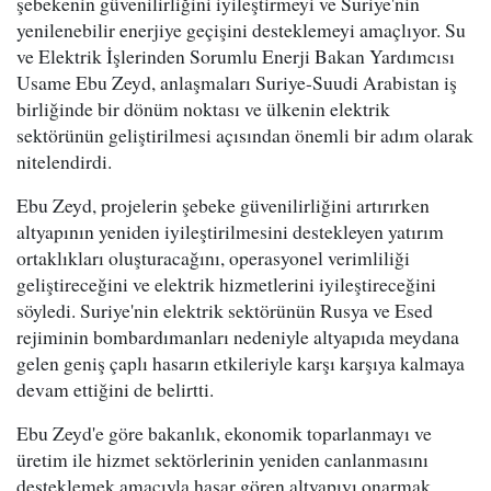
şebekenin güvenilirliğini iyileştirmeyi ve Suriye'nin
yenilenebilir enerjiye geçişini desteklemeyi amaçlıyor. Su
ve Elektrik İşlerinden Sorumlu Enerji Bakan Yardımcısı
Usame Ebu Zeyd, anlaşmaları Suriye-Suudi Arabistan iş
birliğinde bir dönüm noktası ve ülkenin elektrik
sektörünün geliştirilmesi açısından önemli bir adım olarak
nitelendirdi.
Ebu Zeyd, projelerin şebeke güvenilirliğini artırırken
altyapının yeniden iyileştirilmesini destekleyen yatırım
ortaklıkları oluşturacağını, operasyonel verimliliği
geliştireceğini ve elektrik hizmetlerini iyileştireceğini
söyledi. Suriye'nin elektrik sektörünün Rusya ve Esed
rejiminin bombardımanları nedeniyle altyapıda meydana
gelen geniş çaplı hasarın etkileriyle karşı karşıya kalmaya
devam ettiğini de belirtti.
Ebu Zeyd'e göre bakanlık, ekonomik toparlanmayı ve
üretim ile hizmet sektörlerinin yeniden canlanmasını
desteklemek amacıyla hasar gören altyapıyı onarmak,