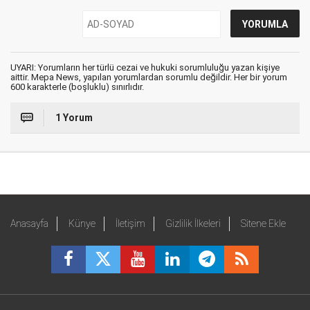
UYARI: Yorumların her türlü cezai ve hukuki sorumluluğu yazan kişiye
aittir. Mepa News, yapılan yorumlardan sorumlu değildir. Her bir yorum
600 karakterle (boşluklu) sınırlıdır.
1 Yorum
Anasayfa
Künye
İletişim
Gizlilik İlkeleri
Sitene Ekle