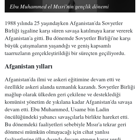
Ebu Muhammed el Mısri'nin gençlik dönemi
1988 yılında 25 yaşındayken Afganistan'da Sovyetler
Birliği işgaline karşı süren savaşa katılmaya karar vererek
Afganistan'a gitti. Bu dönemde Sovyetler Birliği'ne karşı
büyük çatışmaların yaşandığı ve geniş kapsamlı
taarruzların gerçekleştirildiği bir süreçten geçiliyordu.
Afganistan yılları
Afganistan'da ilmi ve askeri eğitimine devam etti ve
özellikle askeri alanda uzmanlık kazandı. Sovyetler Birliği
mağlup olarak ülkeden geri çekilene ve desteklediği
komünist yönetim de yıkılana kadar Afganistan'da savaşa
devam etti. Ebu Muhammed, Usame bin Ladin
öncülüğündeki yabancı savaşçılarla birlikte hareket etti.
Bu dönemdeki faaliyetleri sebebiyle Mısır'a tekrar geri
dönmesi mümkün olmayacağı için cihat yanlısı
faaliyetlerine ülke dışında devam etmeye karar verdi.