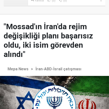
Yanıtla
(0)
(0)
"Mossad'ın İran'da rejim
değişikliği planı başarısız
oldu, iki isim görevden
alındı"
Mepa News
>
İran-ABD-İsrail çatışması