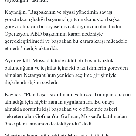
Kaynağın, "Başbakanın ve siyasi yönetimin savaşı
yönetirken işlediği başarısızlığı temizlemekten başka
görevi olmayan bir siyasetçiyi atadığınızda olan budur.
Operasyon, ABD başkanının kararı nedeniyle
gerçekleştirilmedi ve başbakan bu karara karşı mücadele
etmedi." dediği aktarıldı.
Aynı yetkili, Mossad içinde ciddi bir hoşnutsuzluk
bulunduğunu ve teşkilat içindeki bazı isimlerin görevden
almaları Netanyahu'nun yeniden seçilme girişimiyle
ilişkilendirdiğini söyledi.
Kaynak, "Plan başarısız olmadı, yalnızca Trump'ın onayını
almadığı için hiçbir zaman uygulanmadı. Bu onayı
almakla sorumlu kişi başbakan ve o dönemde askeri
sekreteri olan Gofman'dı. Gofman, Mossad'a katılmadan
önce planı tamamen destekliyordu" dedi.
Maariv'in konuştuğu eski bir Mossad yetkilisi de