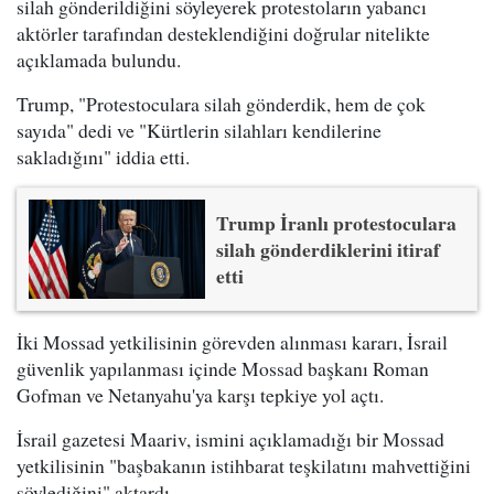
silah gönderildiğini söyleyerek protestoların yabancı
aktörler tarafından desteklendiğini doğrular nitelikte
açıklamada bulundu.
Trump, "Protestoculara silah gönderdik, hem de çok
sayıda" dedi ve "Kürtlerin silahları kendilerine
sakladığını" iddia etti.
Trump İranlı protestoculara
silah gönderdiklerini itiraf
etti
İki Mossad yetkilisinin görevden alınması kararı, İsrail
güvenlik yapılanması içinde Mossad başkanı Roman
Gofman ve Netanyahu'ya karşı tepkiye yol açtı.
İsrail gazetesi Maariv, ismini açıklamadığı bir Mossad
yetkilisinin "başbakanın istihbarat teşkilatını mahvettiğini
söylediğini" aktardı.