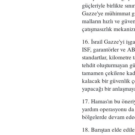
güçleriyle birlikte sını
Gazze'ye mühimmat gir
malların hızlı ve güven
çatışmasızlık mekaniz
16. İsrail Gazze'yi işga
ISF, garantörler ve AB
standartlar, kilometre 
tehdit oluşturmayan gü
tamamen çekilene kada
kalacak bir güvenlik çe
yapacağı bir anlaşmaya
17. Hamas'ın bu öneriy
yardım operasyonu da d
bölgelerde devam edec
18. Barıştan elde edileb