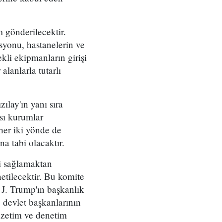
 gönderilecektir.
asyonu, hastanelerin ve
ekli ekipmanların girişi
lanlarla tutarlı
zılay'ın yanı sıra
ası kurumlar
her iki yönde de
 tabi olacaktır.
ni sağlamaktan
netilecektir. Bu komite
 J. Trump'ın başkanlık
 devlet başkanlarının
gözetim ve denetim