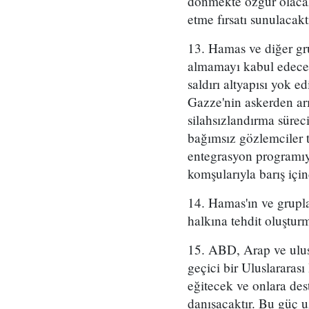
dönmekte özgür olacakl
etme fırsatı sunulacaktı
13. Hamas ve diğer gru
almamayı kabul edecekt
saldırı altyapısı yok 
Gazze'nin askerden arı
silahsızlandırma süreci
bağımsız gözlemciler t
entegrasyon programıy
komşularıyla barış içi
14. Hamas'ın ve grupl
halkına tehdit oluşturm
15. ABD, Arap ve ulusl
geçici bir Uluslararası
eğitecek ve onlara de
danışacaktır. Bu güç uz