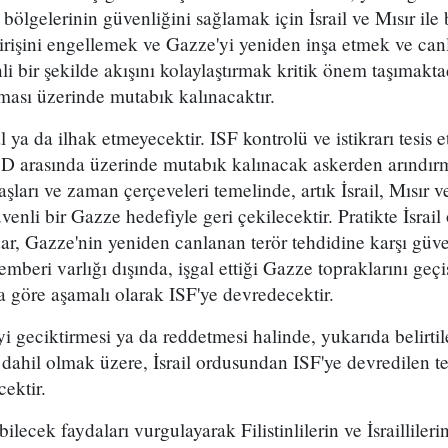
r bölgelerinin güvenliğini sağlamak için İsrail ve Mısır ile b
işini engellemek ve Gazze'yi yeniden inşa etmek ve can
li bir şekilde akışını kolaylaştırmak kritik önem taşımaktad
ması üzerinde mutabık kalınacaktır.
l ya da ilhak etmeyecektir. ISF kontrolü ve istikrarı tesis et
D arasında üzerinde mutabık kalınacak askerden arındırma
taşları ve zaman çerçeveleri temelinde, artık İsrail, Mısır v
venli bir Gazze hedefiyle geri çekilecektir. Pratikte İsrai
r, Gazze'nin yeniden canlanan terör tehdidine karşı güve
mberi varlığı dışında, işgal ettiği Gazze topraklarını geçi
 göre aşamalı olarak ISF'ye devredecektir.
i geciktirmesi ya da reddetmesi halinde, yukarıda belirtile
ahil olmak üzere, İsrail ordusundan ISF'ye devredilen te
ektir.
ilecek faydaları vurgulayarak Filistinlilerin ve İsraillileri