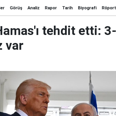
ler
Görüş
Analiz
Rapor
Tarih
Biyografi
Röport
mas'ı tehdit etti: 3
 var