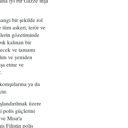
aha iyi bir Gazze inşa
ngi bir şekilde rol
 tüm askeri, terör ve
ilerin gözetiminde
ık kalınan bir
çerecek ve tamamı
alım ve yeniden
nşa etme ve
.
 komşularına ya da
tır.
uşlandırılmak üzere
i polis güçlerini
ve Mısır'a
ş Filistin polis