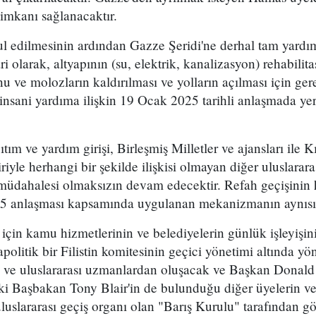
 imkanı sağlanacaktır.
l edilmesinin ardından Gazze Şeridi'ne derhal tam yardım
i olarak, altyapının (su, elektrik, kanalizasyon) rehabilit
onu ve molozların kaldırılması ve yolların açılması için ger
insani yardıma ilişkin 19 Ocak 2025 tarihli anlaşmada yer a
tım ve yardım girişi, Birleşmiş Milletler ve ajansları ile Kı
riyle herhangi bir şekilde ilişkisi olmayan diğer uluslarar
ın müdahalesi olmaksızın devam edecektir. Refah geçişinin 
5 anlaşması kapsamında uygulanan mekanizmanın aynısına
için kamu hizmetlerinin ve belediyelerin günlük işleyişi
politik bir Filistin komitesinin geçici yönetimi altında yö
rden ve uluslararası uzmanlardan oluşacak ve Başkan Donald
ki Başbakan Tony Blair'in de bulunduğu diğer üyelerin ve
uluslararası geçiş organı olan "Barış Kurulu" tarafından 