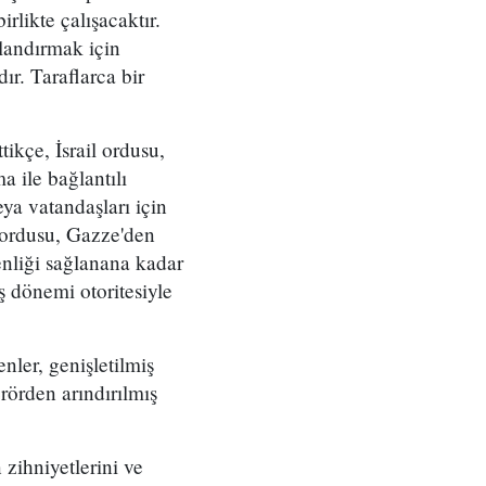
irlikte çalışacaktır.
landırmak için
ır. Taraflarca bir
tikçe, İsrail ordusu,
 ile bağlantılı
eya vatandaşları için
l ordusu, Gazze'den
nliği sağlanana kadar
ş dönemi otoritesiyle
nler, genişletilmiş
rörden arındırılmış
n zihniyetlerini ve