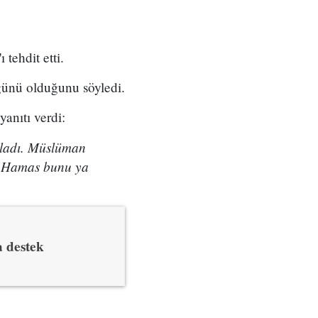
ehdit etti.
günü olduğunu söyledi.
anıtı verdi:
yladı. Müslüman
ve Hamas bunu ya
a destek