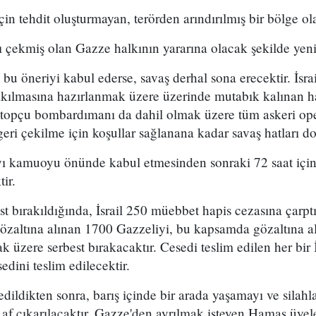
in tehdit oluşturmayan, terörden arındırılmış bir bölge ola
ı çekmiş olan Gazze halkının yararına olacak şekilde yeni
a bu öneriyi kabul ederse, savaş derhal sona erecektir. İsra
rakılmasına hazırlanmak üzere üzerinde mutabık kalınan ha
e topçu bombardımanı da dahil olmak üzere tüm askeri op
eri çekilme için koşullar sağlanana kadar savaş hatları do
ayı kamuoyu önünde kabul etmesinden sonraki 72 saat için
ir.
st bırakıldığında, İsrail 250 müebbet hapis cezasına çar
özaltına alınan 1700 Gazzeliyi, bu kapsamda gözaltına a
 üzere serbest bırakacaktır. Cesedi teslim edilen her bir İsr
edini teslim edilecektir.
edildikten sonra, barış içinde bir arada yaşamayı ve silahl
af çıkarılacaktır. Gazze'den ayrılmak isteyen Hamas üyel