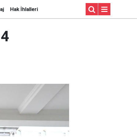
aj
Hak İhlalleri
-4