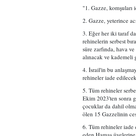
"1. Gazze, komşuları iç
2. Gazze, yeterince ac
3. Eğer her iki taraf d
rehinelerin serbest bı
süre zarfında, hava v
alınacak ve kademeli g
4. İsrail'in bu anlaşm
rehineler iade edilecekt
5. Tüm rehineler serbe
Ekim 2023'ten sonra g
çocuklar da dahil olmak
ölen 15 Gazzelinin ces
6. Tüm rehineler iade 
eden Hamas üyelerine 