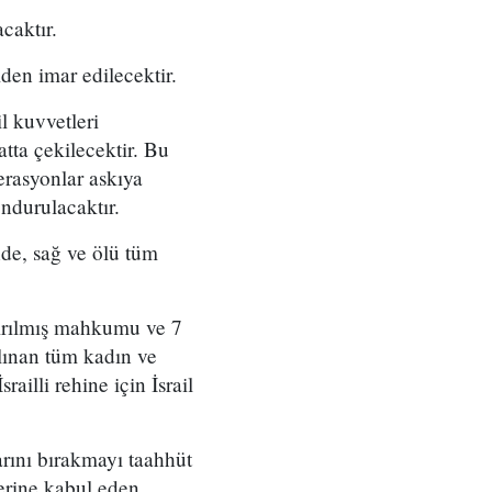
caktır.
den imar edilecektir.
il kuvvetleri
tta çekilecektir. Bu
erasyonlar askıya
ndurulacaktır.
de, sağ ve ölü tüm
ptırılmış mahkumu ve 7
lınan tüm kadın ve
ailli rehine için İsrail
arını bırakmayı taahhüt
erine kabul eden