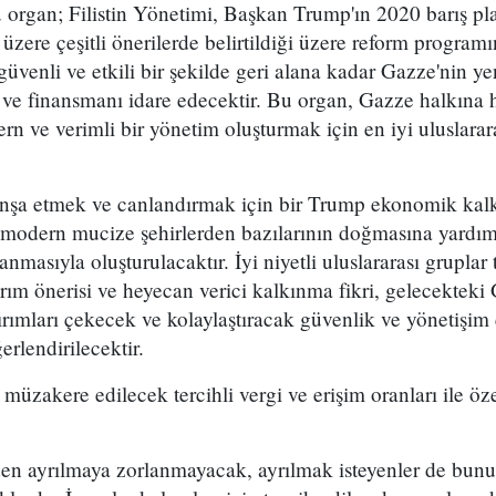
Bu organ; Filistin Yönetimi, Başkan Trump'ın 2020 barış pl
 üzere çeşitli önerilerde belirtildiği üzere reform progra
üvenli ve etkili bir şekilde geri alana kadar Gazze'nin ye
 ve finansmanı idare edecektir. Bu organ, Gazze halkına 
n ve verimli bir yönetim oluşturmak için en iyi uluslarara
inşa etmek ve canlandırmak için bir Trump ekonomik kal
 modern mucize şehirlerden bazılarının doğmasına yardı
anmasıyla oluşturulacaktır. İyi niyetli uluslararası gruplar
ım önerisi ve heyecan verici kalkınma fikri, gelecekteki Ga
rımları çekecek ve kolaylaştıracak güvenlik ve yönetişim 
rlendirilecektir.
e müzakere edilecek tercihli vergi ve erişim oranları ile ö
en ayrılmaya zorlanmayacak, ayrılmak isteyenler de bunu