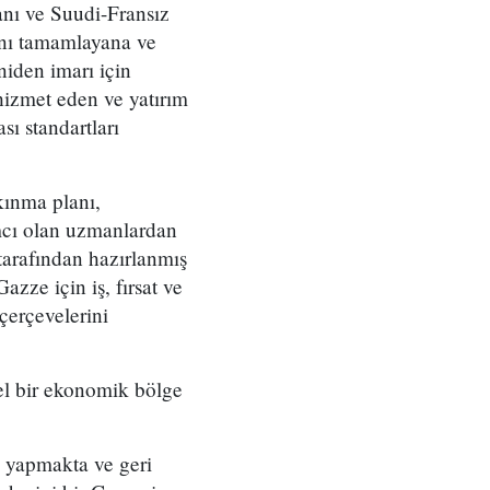
anı ve Suudi-Fransız
mını tamamlayana ve
niden imarı için
hizmet eden ve yatırım
sı standartları
kınma planı,
mcı olan uzmanlardan
 tarafından hazırlanmış
zze için iş, fırsat ve
çerçevelerini
zel bir ekonomik bölge
 yapmakta ve geri