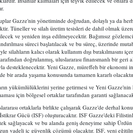
ardır. İnsanlar kalmaları için teşvik edilecek ve onlara d
r.
plar Gazze'nin yönetiminde doğrudan, dolaylı ya da herha
ir. Tüneller ve silah üretim tesisleri de dahil olmak üzere
edilecek ve yeniden inşa edilmeyecektir. Bağımsız gözlemc
ndırılması süreci başlatılacak ve bu süreç, üzerinde mutab
yle silahların kalıcı olarak kullanım dışı bırakılmasını i
arafından doğrulanmış, uluslararası finansmanlı bir geri 
la desteklenecektir. Yeni Gazze, müreffeh bir ekonomi i
nde bir arada yaşama konusunda tamamen kararlı olacaktır
arın yükümlülüklerini yerine getirmesi ve Yeni Gazze'nin
aması için bölgesel ortaklar tarafından garanti sağlanacak
ararası ortaklarla birlikte çalışarak Gazze'de derhal kon
 İstikrar Gücü (ISF) oluşturacaktır. ISF Gazze'deki Filistinl
stek sağlayacak ve bu alanda geniş deneyime sahip Ürdün 
un vadeli iç güvenlik çözümü olacaktır. ISF, yeni eğitilmi