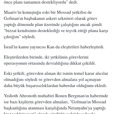
önce planı tamamen destekliyordu" dedi.
Maariv'in konuştuğu eski bir Mossad yetkilisi de
Gofman'ın başbakanın askeri sekreteri olarak görev
yaptığı dönemde plan üzerinde çalıştığını ancak şimdi
"bizzat kendisinin desteklediği ve teşvik ettiği plana karşı
çıktığını" söyledi.
İsrail'in kamu yayıncısı Kan da eleştirileri haberleştirdi.
Eleştirilerden birinde, iki yetkilinin görevlerini
operasyonun ortasında devraldığına dikkat çekildi.
Eski yetkili, görevden alınan iki ismin temel karar alıcılar
olmadığını söyledi ve görevden almalara yol açmayan
daha büyük başarısızlıklardan haberdar olduğunu ekledi.
Yedioth Ahronoth muhabiri Ronen Bergman'ın haberinde
ise bazı kişilerin görevden almaları, "Gofman'ın Mossad
başkanlığına atanması karşılığında Netanyahu'ya yaptığı
bir teşekkür jesti" olarak gördüğü ve böylece baskı