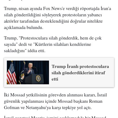
Trump, nisan ayında Fox News'e verdiği röportajda İran'a
silah gönderildiğini söyleyerek protestoların yabancı
aktörler tarafından desteklendiğini doğrular nitelikte
açıklamada bulundu.
Trump, "Protestoculara silah gönderdik, hem de çok
sayıda" dedi ve "Kürtlerin silahları kendilerine
sakladığını" iddia etti.
Trump İranlı protestoculara
silah gönderdiklerini itiraf
etti
İki Mossad yetkilisinin görevden alınması kararı, İsrail
güvenlik yapılanması içinde Mossad başkanı Roman
Gofman ve Netanyahu'ya karşı tepkiye yol açtı.
İsrail gazetesi Maariv, ismini açıklamadığı bir Mossad