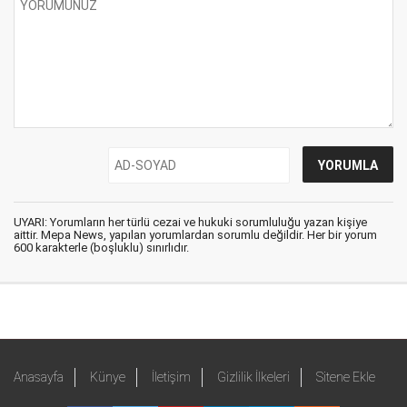
UYARI: Yorumların her türlü cezai ve hukuki sorumluluğu yazan kişiye
aittir. Mepa News, yapılan yorumlardan sorumlu değildir. Her bir yorum
600 karakterle (boşluklu) sınırlıdır.
Anasayfa
Künye
İletişim
Gizlilik İlkeleri
Sitene Ekle