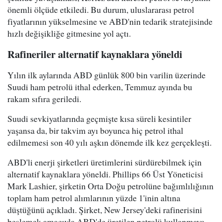
önemli ölçüde etkiledi. Bu durum, uluslararası petrol
fiyatlarının yükselmesine ve ABD'nin tedarik stratejisinde
hızlı değişikliğe gitmesine yol açtı.
Rafineriler alternatif kaynaklara yöneldi
Yılın ilk aylarında ABD günlük 800 bin varilin üzerinde
Suudi ham petrolü ithal ederken, Temmuz ayında bu
rakam sıfıra geriledi.
Suudi sevkiyatlarında geçmişte kısa süreli kesintiler
yaşansa da, bir takvim ayı boyunca hiç petrol ithal
edilmemesi son 40 yılı aşkın dönemde ilk kez gerçekleşti.
ABD'li enerji şirketleri üretimlerini sürdürebilmek için
alternatif kaynaklara yöneldi. Phillips 66 Üst Yöneticisi
Mark Lashier, şirketin Orta Doğu petrolüne bağımlılığının
toplam ham petrol alımlarının yüzde 1'inin altına
düştüğünü açıkladı. Şirket, New Jersey'deki rafinerisini
beslemek amacıyla ABD'de üretilen petrolü kullanmaya