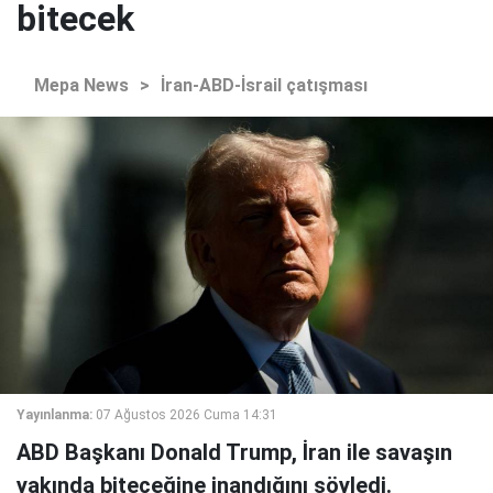
bitecek
Mepa News
>
İran-ABD-İsrail çatışması
Yayınlanma:
07 Ağustos 2026 Cuma 14:31
ABD Başkanı Donald Trump, İran ile savaşın
yakında biteceğine inandığını söyledi.