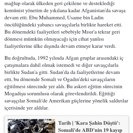
mağlup olarak ülkeden geri çekilene ve desteklediği
komünist yönetim de yıkılana kadar Afganistan'da savaşa
devam etti. Ebu Muhammed, Usame bin Ladin
öncülüğündeki yabancı savaşçılarla birlikte hareket etti.
Bu dönemdeki faaliyetleri sebebiyle Mısır'a tekrar geri
dönmesi mümkün olmayacağı için cihat yanlısı
faaliyetlerine ülke dışında devam etmeye karar verdi.
Bu doğrultuda, 1992 yılında Afgan gruplar arasındaki iç
çatışmalara dahil olmak istemedi ve diğer savaşçılarla
birlikte Sudan'a gitti. Sudan'da da faaliyetlerine devam
etti, bu dönemde Somali ve Ogadin'deki savaşçıların
eğitilmesi sürecinde yer aldı. Bu askeri eğitim sürecinin
Mogadişu sorumlusu olarak görevlendirildi. Eğittiği
savaşçılar Somali'de Amerikan güçlerine yönelik saldırılar
içerisinde yer aldılar.
Tarih | 'Kara Şahin Düştü':
Somali'de ABD'nin 19 kayıp