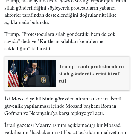
Trump, nisan ayında Fox News'e verdiği röportajda İran'a
silah gönderildiğini söyleyerek protestoların yabancı
aktörler tarafından desteklendiğini doğrular nitelikte
açıklamada bulundu.
Trump, "Protestoculara silah gönderdik, hem de çok
sayıda" dedi ve "Kürtlerin silahları kendilerine
sakladığını" iddia etti.
Trump İranlı protestoculara
silah gönderdiklerini itiraf
etti
İki Mossad yetkilisinin görevden alınması kararı, İsrail
güvenlik yapılanması içinde Mossad başkanı Roman
Gofman ve Netanyahu'ya karşı tepkiye yol açtı.
İsrail gazetesi Maariv, ismini açıklamadığı bir Mossad
yetkilisinin "başbakanın istihbarat teşkilatını mahvettiğini