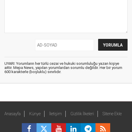
UYARI: Yorumların her türlü cezai ve hukuki sorumluluğu yazan kişiye
aittir. Mepa News, yapılan yorumlardan sorumlu değildir. Her bir yorum
600 karakterle (boşluklu) sınırlıdır.
Anasayfa
Künye
İletişim
Gizlilik İlkeleri
Sitene Ekle