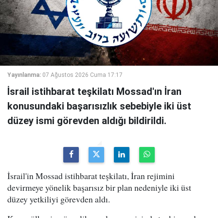
Yayınlanma:
07 Ağustos 2026 Cuma 17:17
İsrail istihbarat teşkilatı Mossad'ın İran
konusundaki başarısızlık sebebiyle iki üst
düzey ismi görevden aldığı bildirildi.
İsrail'in Mossad istihbarat teşkilatı, İran rejimini
devirmeye yönelik başarısız bir plan nedeniyle iki üst
düzey yetkiliyi görevden aldı.