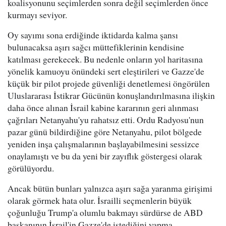
koalisyonunu seçimlerden sonra değil seçimlerden önce
kurmayı seviyor.
Oy sayımı sona erdiğinde iktidarda kalma şansı
bulunacaksa aşırı sağcı müttefiklerinin kendisine
katılması gerekecek. Bu nedenle onların yol haritasına
yönelik kamuoyu önündeki sert eleştirileri ve Gazze'de
küçük bir pilot projede güvenliği denetlemesi öngörülen
Uluslararası İstikrar Gücünün konuşlandırılmasına ilişkin
daha önce alınan İsrail kabine kararının geri alınması
çağrıları Netanyahu'yu rahatsız etti. Ordu Radyosu'nun
pazar günü bildirdiğine göre Netanyahu, pilot bölgede
yeniden inşa çalışmalarının başlayabilmesini sessizce
onaylamıştı ve bu da yeni bir zayıflık göstergesi olarak
görülüyordu.
Ancak bütün bunları yalnızca aşırı sağa yaranma girişimi
olarak görmek hata olur. İsrailli seçmenlerin büyük
çoğunluğu Trump'a olumlu bakmayı sürdürse de ABD
başkanının İsrail'in Gazze'de istediğini yapma