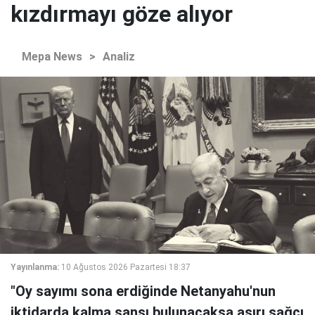
kızdırmayı göze alıyor
Mepa News
>
Analiz
Yayınlanma:
10 Ağustos 2026 Pazartesi 18:37
"Oy sayımı sona erdiğinde Netanyahu'nun
iktidarda kalma şansı bulunacaksa aşırı sağcı