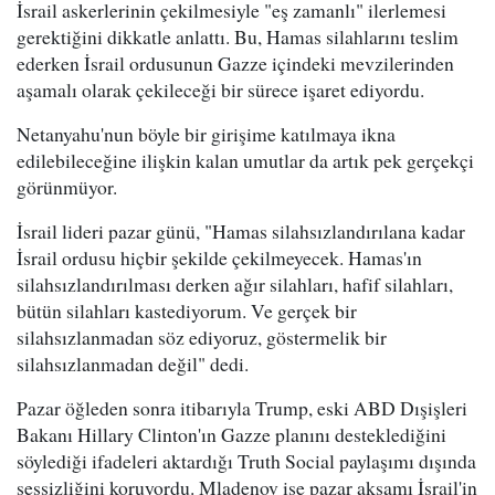
İsrail askerlerinin çekilmesiyle "eş zamanlı" ilerlemesi
gerektiğini dikkatle anlattı. Bu, Hamas silahlarını teslim
ederken İsrail ordusunun Gazze içindeki mevzilerinden
aşamalı olarak çekileceği bir sürece işaret ediyordu.
Netanyahu'nun böyle bir girişime katılmaya ikna
edilebileceğine ilişkin kalan umutlar da artık pek gerçekçi
görünmüyor.
İsrail lideri pazar günü, "Hamas silahsızlandırılana kadar
İsrail ordusu hiçbir şekilde çekilmeyecek. Hamas'ın
silahsızlandırılması derken ağır silahları, hafif silahları,
bütün silahları kastediyorum. Ve gerçek bir
silahsızlanmadan söz ediyoruz, göstermelik bir
silahsızlanmadan değil" dedi.
Pazar öğleden sonra itibarıyla Trump, eski ABD Dışişleri
Bakanı Hillary Clinton'ın Gazze planını desteklediğini
söylediği ifadeleri aktardığı Truth Social paylaşımı dışında
sessizliğini koruyordu. Mladenov ise pazar akşamı İsrail'in