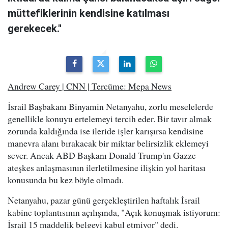
müttefiklerinin kendisine katılması
gerekecek."
Andrew Carey | CNN | Tercüme: Mepa News
İsrail Başbakanı Binyamin Netanyahu, zorlu meselelerde
genellikle konuyu ertelemeyi tercih eder. Bir tavır almak
zorunda kaldığında ise ileride işler karışırsa kendisine
manevra alanı bırakacak bir miktar belirsizlik eklemeyi
sever. Ancak ABD Başkanı Donald Trump'ın Gazze
ateşkes anlaşmasının ilerletilmesine ilişkin yol haritası
konusunda bu kez böyle olmadı.
Netanyahu, pazar günü gerçekleştirilen haftalık İsrail
kabine toplantısının açılışında, "Açık konuşmak istiyorum:
İsrail 15 maddelik belgeyi kabul etmiyor" dedi.