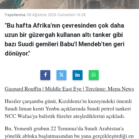
Yayınlanma:
08 Ağustos 2026 Cumartesi 16:28
"Bu hafta Afrika'nın çevresinden çok daha
uzun bir güzergah kullanan altı tanker gibi
bazı Suudi gemileri Babu'l Mendeb'ten geri
dönüyor."
Gaspard Rouffin | Middle East Eye | Tercüme: Mepa News
Husiler çarşamba günü, Kızıldeniz'in kuzeyindeki önemli
Suudi liman kenti Yenbu açıklarında Suudi petrol tankeri
NCC Wafaa'ya balistik füzeler ateşlediklerini açıkladı.
Bu, Yemenli grubun 22 Temmuz'da Suudi Arabistan'a
yönelik abluka başlatmasından bu yana gerçekleştirdiği en