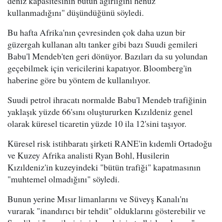
deniz kapasitesinin bütün ağırlığını henüz
kullanmadığını" düşündüğünü söyledi.
Bu hafta Afrika'nın çevresinden çok daha uzun bir
güzergah kullanan altı tanker gibi bazı Suudi gemileri
Babu'l Mendeb'ten geri dönüyor. Bazıları da su yolundan
geçebilmek için vericilerini kapatıyor. Bloomberg'in
haberine göre bu yöntem de kullanılıyor.
Suudi petrol ihracatı normalde Babu'l Mendeb trafiğinin
yaklaşık yüzde 66'sını oluştururken Kızıldeniz genel
olarak küresel ticaretin yüzde 10 ila 12'sini taşıyor.
Küresel risk istihbaratı şirketi RANE'in kıdemli Ortadoğu
ve Kuzey Afrika analisti Ryan Bohl, Husilerin
Kızıldeniz'in kuzeyindeki "bütün trafiği" kapatmasının
"muhtemel olmadığını" söyledi.
Bunun yerine Mısır limanlarını ve Süveyş Kanalı'nı
vurarak "inandırıcı bir tehdit" olduklarını gösterebilir ve