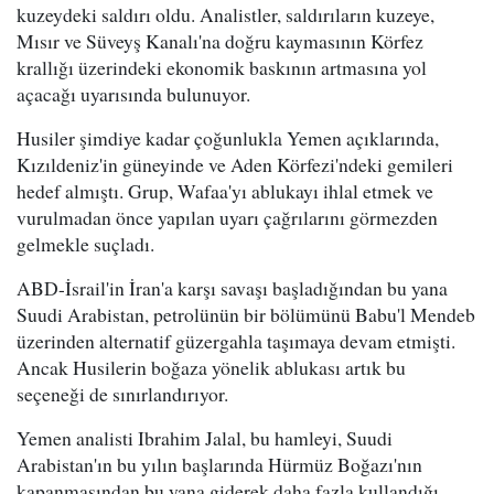
kuzeydeki saldırı oldu. Analistler, saldırıların kuzeye,
Mısır ve Süveyş Kanalı'na doğru kaymasının Körfez
krallığı üzerindeki ekonomik baskının artmasına yol
açacağı uyarısında bulunuyor.
Husiler şimdiye kadar çoğunlukla Yemen açıklarında,
Kızıldeniz'in güneyinde ve Aden Körfezi'ndeki gemileri
hedef almıştı. Grup, Wafaa'yı ablukayı ihlal etmek ve
vurulmadan önce yapılan uyarı çağrılarını görmezden
gelmekle suçladı.
ABD-İsrail'in İran'a karşı savaşı başladığından bu yana
Suudi Arabistan, petrolünün bir bölümünü Babu'l Mendeb
üzerinden alternatif güzergahla taşımaya devam etmişti.
Ancak Husilerin boğaza yönelik ablukası artık bu
seçeneği de sınırlandırıyor.
Yemen analisti Ibrahim Jalal, bu hamleyi, Suudi
Arabistan'ın bu yılın başlarında Hürmüz Boğazı'nın
kapanmasından bu yana giderek daha fazla kullandığı