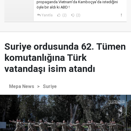
propaganda.Vietnam'da Kamboçya'da istediğini
öyle bir aldı ki ABD !
Yanıtla
(2)
(2)
Suriye ordusunda 62. Tümen
komutanlığına Türk
vatandaşı isim atandı
Mepa News
>
Suriye