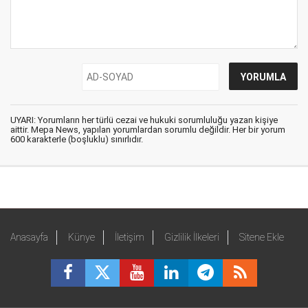
UYARI: Yorumların her türlü cezai ve hukuki sorumluluğu yazan kişiye
aittir. Mepa News, yapılan yorumlardan sorumlu değildir. Her bir yorum
600 karakterle (boşluklu) sınırlıdır.
Anasayfa
Künye
İletişim
Gizlilik İlkeleri
Sitene Ekle