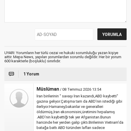
UYARI: Yorumların her türlü cezai ve hukuki sorumluluğu yazan kişiye
aittir. Mepa News, yapılan yorumlardan sorumlu değildir. Her bir yorum
600 karakterle (boşluklu) sınırlıdır.
1 Yorum
Müslüman
/ 08 Temmuz 2026 13:54
İran birilerinin " savaşı İran kazandı,ABD kaybetti"
gazına geliyor.Çatışma tam da ABD'nin istediği gibi
ilerliyor.Hamaney,bakanlar ve generalleri
öldürmüş,İran ekonomisini,üretimini hırpalamış
.ABD'nin kaybettiği tek yer Afganistan.Bunun
haricinde her yerden galip çıktı.Birilerinin Vietnam'da
batağa battı ABD türünden lafları sadece