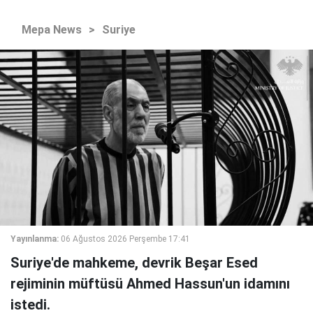
Mepa News
>
Suriye
Yayınlanma:
06 Ağustos 2026 Perşembe 17:41
Suriye'de mahkeme, devrik Beşar Esed
rejiminin müftüsü Ahmed Hassun'un idamını
istedi.