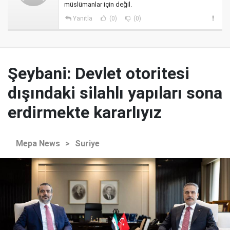
müslümanlar için değil.
Yanıtla
(0)
(0)
Şeybani: Devlet otoritesi
dışındaki silahlı yapıları sona
erdirmekte kararlıyız
Mepa News
>
Suriye