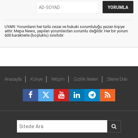
UYARI: Yorumların her türlü cezai ve hukuki sorumluluğu yazan kişiye
aittir. Mepa News, yapılan yorumlardan sorumlu değildir. Her bir yorum
600 karakterle (boşluklu) sınırlıdır.
Anasayfa
Künye
İletişim
Gizlilik İlkeleri
Sitene Ekle