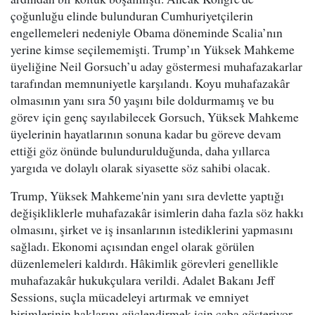
çoğunluğu elinde bulunduran Cumhuriyetçilerin
engellemeleri nedeniyle Obama döneminde Scalia’nın
yerine kimse seçilememişti. Trump’ın Yüksek Mahkeme
üyeliğine Neil Gorsuch’u aday göstermesi muhafazakarlar
tarafından memnuniyetle karşılandı. Koyu muhafazakâr
olmasının yanı sıra 50 yaşını bile doldurmamış ve bu
görev için genç sayılabilecek Gorsuch, Yüksek Mahkeme
üyelerinin hayatlarının sonuna kadar bu göreve devam
ettiği göz önünde bulundurulduğunda, daha yıllarca
yargıda ve dolaylı olarak siyasette söz sahibi olacak.
Trump, Yüksek Mahkeme'nin yanı sıra devlette yaptığı
değişikliklerle muhafazakâr isimlerin daha fazla söz hakkı
olmasını, şirket ve iş insanlarının istediklerini yapmasını
sağladı. Ekonomi açısından engel olarak görülen
düzenlemeleri kaldırdı. Hâkimlik görevleri genellikle
muhafazakâr hukukçulara verildi. Adalet Bakanı Jeff
Sessions, suçla mücadeleyi artırmak ve emniyet
birimlerinin haklarını güçlendirmek için çaba gösteriyor.