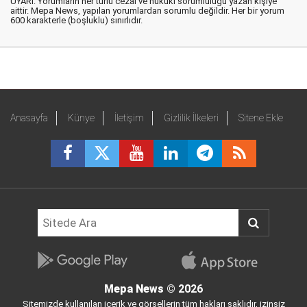
UYARI: Yorumların her türlü cezai ve hukuki sorumluluğu yazan kişiye
aittir. Mepa News, yapılan yorumlardan sorumlu değildir. Her bir yorum
600 karakterle (boşluklu) sınırlıdır.
Anasayfa
Künye
İletişim
Gizlilik İlkeleri
Sitene Ekle
Mepa News
© 2026
Sitemizde kullanılan içerik ve görsellerin tüm hakları saklıdır, izinsiz