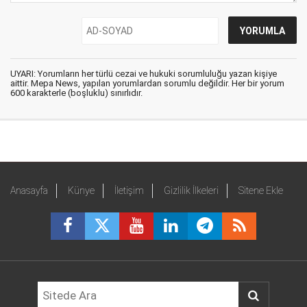
UYARI: Yorumların her türlü cezai ve hukuki sorumluluğu yazan kişiye
aittir. Mepa News, yapılan yorumlardan sorumlu değildir. Her bir yorum
600 karakterle (boşluklu) sınırlıdır.
Anasayfa
Künye
İletişim
Gizlilik İlkeleri
Sitene Ekle