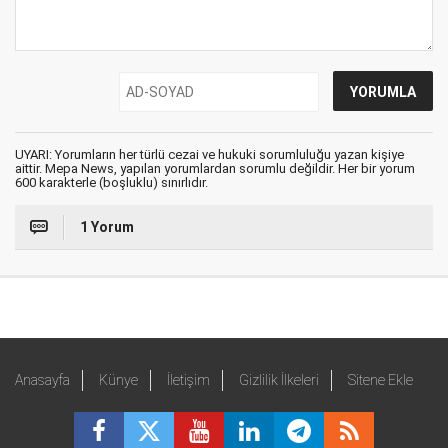
UYARI: Yorumların her türlü cezai ve hukuki sorumluluğu yazan kişiye
aittir. Mepa News, yapılan yorumlardan sorumlu değildir. Her bir yorum
600 karakterle (boşluklu) sınırlıdır.
1 Yorum
Anasayfa
Künye
İletişim
Gizlilik İlkeleri
Sitene Ekle