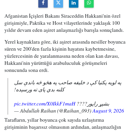
Afganistan İçişleri Bakanı Siraceddin Hakkani'nin özel
girişimiyle, Paktika ve Host vilayetlerinde yaklaşık 100
yıldır devam eden aşiret anlaşmazlığı barışla sonuçlandı.
Yerel kaynaklara göre, iki aşiret arasında nesiller boyunca
süren ve 200'den fazla kişinin hayatını kaybetmesine,
yüzlercesinin de yaralanmasına neden olan kan davası,
Hakkani'nin yürüttüğü arabuluculuk görüşmeleri
sonucunda sona erdi.
په لویه پکتیا کې د خلیفه صاحب په هڅو څه باندې سل
کلنه بدي پای ته ورسېده!
pic.twitter.com/X0IkkF1maH
بشپړ راپور????
— Abdullah Raihan (@Raihan_093)
August 9, 2026
Tarafların, yıllar boyunca çok sayıda uzlaştırma
girişiminin başarısız olmasının ardından, anlaşmazlığın