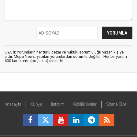
UYARI: Yorumların her türlü cezai ve hukuki sorumluluğu yazan kişiye
aittir. Mepa News, yapılan yorumlardan sorumlu değildir. Her bir yorum
600 karakterle (boşluklu) sınırlıdır.
Anasayfa
Künye
İletişim
Gizlilik İlkeleri
Sitene Ekle