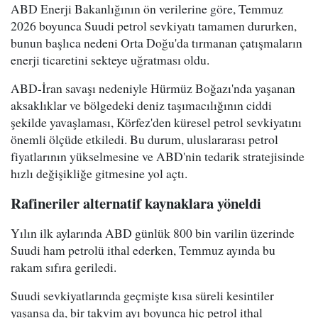
ABD Enerji Bakanlığının ön verilerine göre, Temmuz
2026 boyunca Suudi petrol sevkiyatı tamamen dururken,
bunun başlıca nedeni Orta Doğu'da tırmanan çatışmaların
enerji ticaretini sekteye uğratması oldu.
ABD-İran savaşı nedeniyle Hürmüz Boğazı'nda yaşanan
aksaklıklar ve bölgedeki deniz taşımacılığının ciddi
şekilde yavaşlaması, Körfez'den küresel petrol sevkiyatını
önemli ölçüde etkiledi. Bu durum, uluslararası petrol
fiyatlarının yükselmesine ve ABD'nin tedarik stratejisinde
hızlı değişikliğe gitmesine yol açtı.
Rafineriler alternatif kaynaklara yöneldi
Yılın ilk aylarında ABD günlük 800 bin varilin üzerinde
Suudi ham petrolü ithal ederken, Temmuz ayında bu
rakam sıfıra geriledi.
Suudi sevkiyatlarında geçmişte kısa süreli kesintiler
yaşansa da, bir takvim ayı boyunca hiç petrol ithal