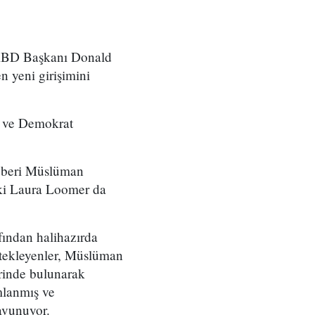
, ABD Başkanı Donald
n yeni girişimini
l ve Demokrat
n beri Müslüman
iki Laura Loomer da
fından halihazırda
estekleyenler, Müslüman
lerinde bulunarak
mlanmış ve
avunuyor.