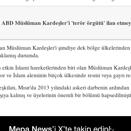
ABD Müslüman Kardeşler'i 'terör örgütü' ilan etmey
lan Müslüman Kardeşler'i şimdiye dek bölge ülkelerinden
aklamış durumda.
 etkin İslami hareketlerinden biri olan Müslüman Kardeşl
iyor ve İslam aleminin birçok ülkesinde resmi veya gayrı re
kilatı, Mısır'da 2013 yılındaki askeri darbenin ardından 
arşıya kalmış ve üyelerinin önemli bir bölümü hapsedilmişti