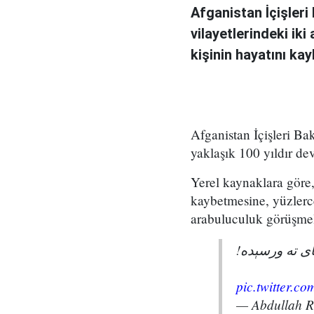
Afganistan İçişler
vilayetlerindeki ik
kişinin hayatını ka
Afganistan İçişleri Ba
yaklaşık 100 yıldır de
Yerel kaynaklara göre, 
kaybetmesine, yüzlerc
arabuluculuk görüşmel
پای ته ورسېده
pic.twitter.
— Abdullah 