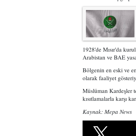
1928'de Mısır'da kuru
Arabistan ve BAE yas
Bölgenin en eski ve en
olarak faaliyet göster
Müslüman Kardeşler teş
kısıtlamalarla karşı k
Kaynak: Mepa News