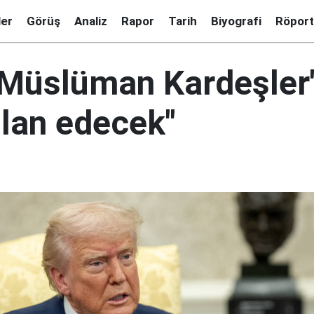
ler
Görüş
Analiz
Rapor
Tarih
Biyografi
Röport
Müslüman Kardeşler'i
ilan edecek"