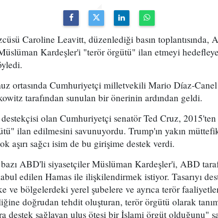
cüsü Caroline Leavitt, düzenlediği basın toplantısında
üslüman Kardeşler'i "terör örgütü" ilan etmeyi hedefleye
öyledi.
uz ortasında Cumhuriyetçi milletvekili Mario Díaz-Cane
kowitz tarafından sunulan bir önerinin ardından geldi.
r destekçisi olan Cumhuriyetçi senatör Ted Cruz, 2015'te
gütü" ilan edilmesini savunuyordu. Trump'ın yakın müttef
k aşırı sağcı isim de bu girişime destek verdi.
bazı ABD'li siyasetçiler Müslüman Kardeşler'i, ABD tara
kabul edilen Hamas ile ilişkilendirmek istiyor. Tasarıyı d
lke ve bölgelerdeki yerel şubelere ve ayrıca terör faaliyet
ğine doğrudan tehdit oluşturan, terör örgütü olarak tanı
 destek sağlayan ulus ötesi bir İslami örgüt olduğunu" s