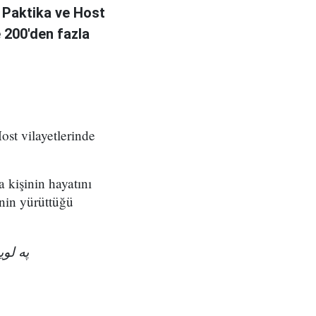
 Paktika ve Host
e 200'den fazla
ost vilayetlerinde
a kişinin hayatını
nin yürüttüğü
په ل!