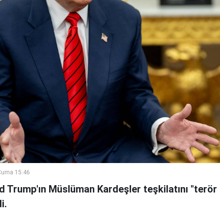
Cuma 15:46
 Trump'ın Müslüman Kardeşler teşkilatını "terör 
i.