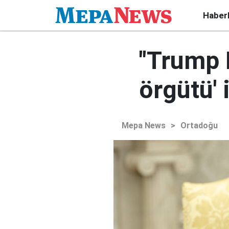
Haber
"Trump 
örgütü' 
Mepa News
>
Ortadoğu