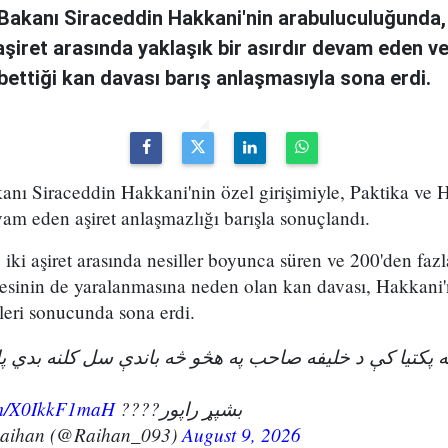
i Bakanı Siraceddin Hakkani'nin arabuluculuğunda,
i aşiret arasında yaklaşık bir asırdır devam eden v
ybettiği kan davası barış anlaşmasıyla sona erdi.
kanı Siraceddin Hakkani'nin özel girişimiyle, Paktika ve H
vam eden aşiret anlaşmazlığı barışla sonuçlandı.
iki aşiret arasında nesiller boyunca süren ve 200'den fazl
esinin de yaralanmasına neden olan kan davası, Hakkani'
eri sonucunda sona erdi.
ویه پکتیا کې د خلیفه صاحب په هڅو څه باندې سل کلنه بدي 
com/X0IkkF1maH
بشپړ راپور????
Raihan (@Raihan_093)
August 9, 2026