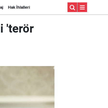
aj
Hak İhlalleri
 'terör