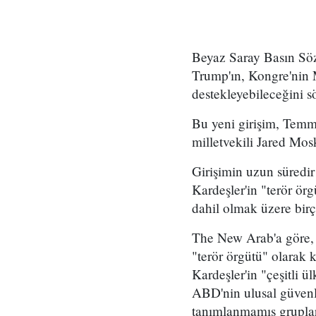
Beyaz Saray Basın Söz
Trump'ın, Kongre'nin M
destekleyebileceğini s
Bu yeni girişim, Temm
milletvekili Jared Mos
Girişimin uzun süredi
Kardeşler'in "terör ör
dahil olmak üzere birço
The New Arab'a göre, 
"terör örgütü" olarak 
Kardeşler'in "çeşitli ü
ABD'nin ulusal güvenli
tanımlanmamış gruplara