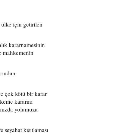
lke için getirilen
nlık kararnamesinin
nde mahkemenin
arından
ve çok kötü bir karar
hkeme kararını
rımızda yolumuza
 seyahat kısıtlaması