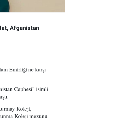
at, Afganistan
am Emirliği'ne karşı
istan Cephesi" isimli
ştı.
Kurmay Koleji,
avunma Koleji mezunu