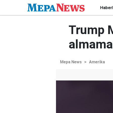
Haber
Trump M
almamay
Mepa News
>
Amerika