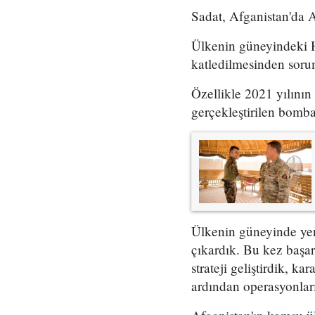
Sadat, Afganistan'da A
Ülkenin güneyindeki Hi
katledilmesinden soru
Özellikle 2021 yılını
gerçekleştirilen bomba
Ülkenin güneyinde yeni
çıkardık. Bu kez başarı
strateji geliştirdik, k
ardından operasyonları 