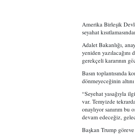
Amerika Birleşik Devl
seyahat kısıtlamasında
Adalet Bakanlığı, ana
yeniden yazılacağını
gerekçeli kararının göz
Basın toplantısında k
dönmeyeceğinin altını 
“Seyehat yasağıyla ilg
var. Temyizde tekrard
onaylıyor sanırım bu 
devam edeceğiz, gelece
Başkan Trump göreve g