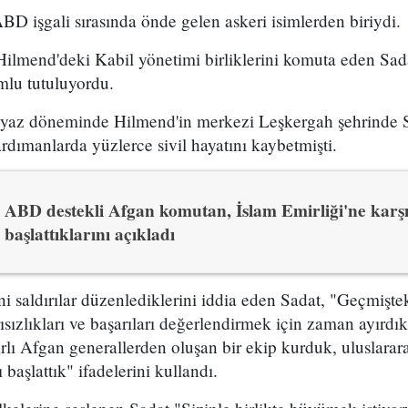
BD işgali sırasında önde gelen askeri isimlerden biriydi.
lmend'deki Kabil yönetimi birliklerini komuta eden Sadat
mlu tutuluyordu.
n yaz döneminde Hilmend'in merkezi Leşkergah şehrinde S
rdımanlarda yüzlerce sivil hayatını kaybetmişti.
ABD destekli Afgan komutan, İslam Emirliği'ne karşı 
başlattıklarını açıkladı
 saldırılar düzenlediklerini iddia eden Sadat, "Geçmişte
sızlıkları ve başarıları değerlendirmek için zaman ayırdık
ararlı Afgan generallerden oluşan bir ekip kurduk, uluslarar
başlattık" ifadelerini kullandı.