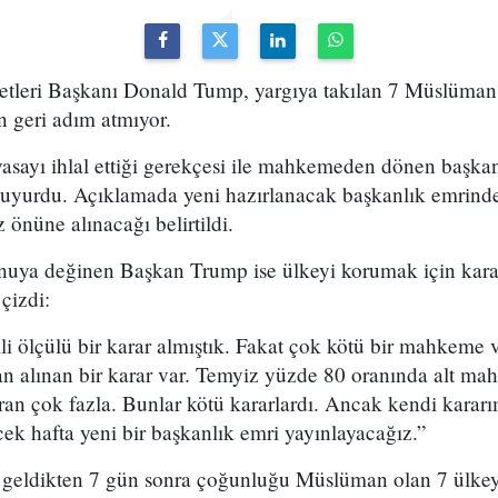
etleri Başkanı Donald Tump, yargıya takılan 7 Müslüman ü
n geri adım atmıyor.
yasayı ihlal ettiği gerekçesi ile mahkemeden dönen başka
 duyurdu. Açıklamada yeni hazırlanacak başkanlık emri
 önüne alınacağı belirtildi.
onuya değinen Başkan Trump ise ülkeyi korumak için kar
çizdi:
ili ölçülü bir karar almıştık. Fakat çok kötü bir mahkeme 
an alınan bir karar var. Temyiz yüzde 80 oranında alt ma
oran çok fazla. Bunlar kötü kararlardı. Ancak kendi kara
k hafta yeni bir başkanlık emri yayınlayacağız.”
eldikten 7 gün sonra çoğunluğu Müslüman olan 7 ülkeye