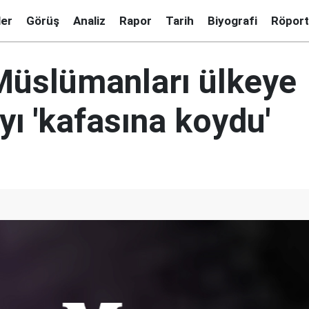
ler
Görüş
Analiz
Rapor
Tarih
Biyografi
Röport
üslümanları ülkeye
ı 'kafasına koydu'