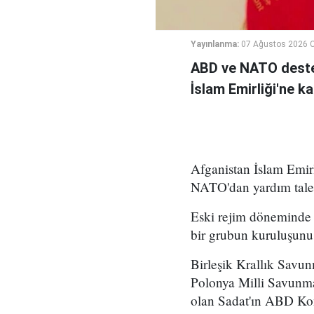
Yayınlanma:
07 Ağustos 2026 
ABD ve NATO deste
İslam Emirliği'ne k
Afganistan İslam Emirl
NATO'dan yardım talep
Eski rejim döneminde 
bir grubun kuruluşunu 
Birleşik Krallık Savu
Polonya Milli Savunm
olan Sadat'ın ABD Kong