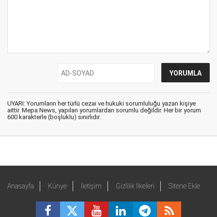
UYARI: Yorumların her türlü cezai ve hukuki sorumluluğu yazan kişiye
aittir. Mepa News, yapılan yorumlardan sorumlu değildir. Her bir yorum
600 karakterle (boşluklu) sınırlıdır.
Anasayfa
Künye
İletişim
Gizlilik İlkeleri
Sitene Ekle