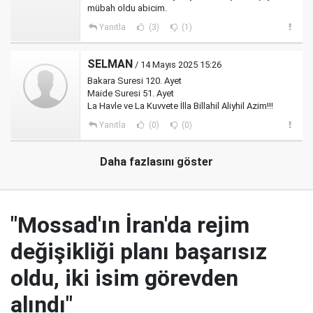
mübah oldu abicim.
Yanıtla
(3)
(1)
SELMAN
/ 14 Mayıs 2025 15:26
Bakara Suresi 120. Ayet
Maide Suresi 51. Ayet
La Havle ve La Kuvvete İlla Billahil Aliyhil Azim!!!
Yanıtla
(0)
(0)
Daha fazlasını göster
"Mossad'ın İran'da rejim
değişikliği planı başarısız
oldu, iki isim görevden
alındı"