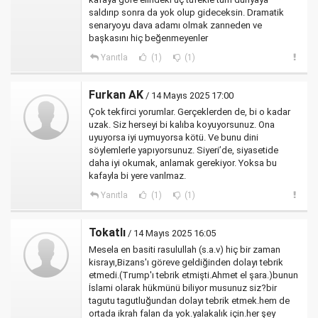
saldırıp sonra da yok olup gideceksin. Dramatik
senaryoyu dava adamı olmak zanneden ve
başkasını hiç beğenmeyenler
Yanıtla
(1)
(1)
Furkan AK
/ 14 Mayıs 2025 17:00
Çok tekfirci yorumlar. Gerçeklerden de, bi o kadar
uzak. Siz herseyi bi kalıba koyuyorsunuz. Ona
uyuyorsa iyi uymuyorsa kötü. Ve bunu dini
söylemlerle yapıyorsunuz. Siyeri’de, siyasetide
daha iyi okumak, anlamak gerekiyor. Yoksa bu
kafayla bi yere varılmaz.
Yanıtla
(1)
(1)
Tokatlı
/ 14 Mayıs 2025 16:05
Mesela en basiti rasulullah (s.a.v) hiç bir zaman
kisrayı,Bizans'ı göreve geldiğinden dolayı tebrik
etmedi.(Trump'ı tebrik etmişti.Ahmet el şara.)bunun
İslami olarak hükmünü biliyor musunuz siz?bir
tagutu tagutluğundan dolayı tebrik etmek.hem de
ortada ikrah falan da yok.yalakalık için.her şey