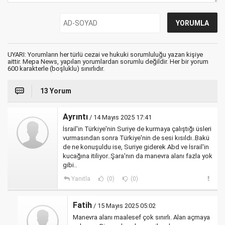
UYARI: Yorumların her türlü cezai ve hukuki sorumluluğu yazan kişiye
aittir. Mepa News, yapılan yorumlardan sorumlu değildir. Her bir yorum
600 karakterle (boşluklu) sınırlıdır.
13 Yorum
Ayrıntı
/ 14 Mayıs 2025 17:41
İsrail'in Türkiye'nin Suriye de kurmaya çalıştığı üsleri
vurmasından sonra Türkiye'nin de sesi kısıldı..Bakü
de ne konuşuldu ise, Suriye giderek Abd ve İsrail'in
kucağına itiliyor..Şara'nın da manevra alanı fazla yok
gibi..
Yanıtla
(0)
(0)
Fatih
/ 15 Mayıs 2025 05:02
Manevra alanı maalesef çok sınırlı. Alan açmaya