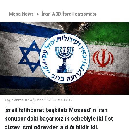
Mepa News
>
İran-ABD-İsrail çatışması
Yayınlanma:
07 Ağustos 2026 Cuma 17:17
İsrail istihbarat teşkilatı Mossad'ın İran
konusundaki başarısızlık sebebiyle iki üst
düzey ismi görevden aldığı bildirildi.