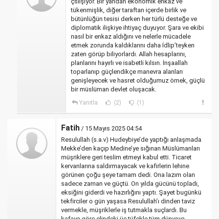
çslışıyor. Bir yandan ekonomik enkaz ve
tükenmişlik, diğer taraftan içerde birlik ve
bütünlüğün tesisi derken her türlü desteğe ve
diplomatik ilişkiye ihtiyaç duyuyor. Şara ve ekibi
nasıl bir enkaz aldığını ve nelerle mücadele
etmek zorunda kaldıklarını daha İdlip’teyken
zaten görüp biliyorlardı. Allah hesaplarını,
planlarını hayırlı ve isabetli kılsın. İnşaallah
toparlanıp güçlendikçe manevra alanları
genişleyecek ve hasret olduğumuz örnek, güçlü
bir müslüman devlet oluşacak.
Yanıtla
(2)
(1)
Fatih
/ 15 Mayıs 2025 04:54
Resulullah (s.a.v) Hudeybiye’de yaptığı anlaşmada
Mekke’den kaçıp Medine’ye sığınan Müslümanları
müşriklere geri teslim etmeyi kabul etti. Ticaret
kervanlarına saldırmayacak ve kafirlerin lehine
görünen çoğu şeye tamam dedi. Ona lazım olan
sadece zaman ve güçtü. On yılda gücünü topladı,
eksiğini giderdi ve hazırlığını yaptı. Şayet bugünkü
tekfirciler o gün yaşasa Resulullah’ı dinden taviz
vermekle, müşriklerle iş tutmakla suçlardı. Bu
kafaya göre elindeki üç tüfekle tüm dünyaya