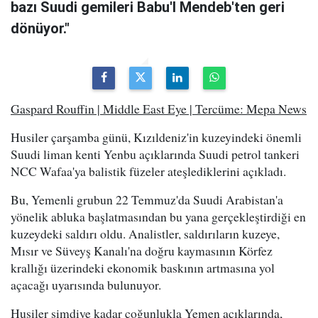
bazı Suudi gemileri Babu'l Mendeb'ten geri
dönüyor."
Gaspard Rouffin | Middle East Eye | Tercüme: Mepa News
Husiler çarşamba günü, Kızıldeniz'in kuzeyindeki önemli
Suudi liman kenti Yenbu açıklarında Suudi petrol tankeri
NCC Wafaa'ya balistik füzeler ateşlediklerini açıkladı.
Bu, Yemenli grubun 22 Temmuz'da Suudi Arabistan'a
yönelik abluka başlatmasından bu yana gerçekleştirdiği en
kuzeydeki saldırı oldu. Analistler, saldırıların kuzeye,
Mısır ve Süveyş Kanalı'na doğru kaymasının Körfez
krallığı üzerindeki ekonomik baskının artmasına yol
açacağı uyarısında bulunuyor.
Husiler şimdiye kadar çoğunlukla Yemen açıklarında,