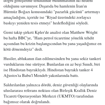
doğru genişletme tehdidinde bulunmasının iki nedeni
olduğunu savunuyor. Dışarıda bu hamlenin İran'ın
Hürmüz Boğazı konusundaki "pazarlık gücünü" artırmayı
amaçladığını, içeride ise "Riyad üzerindeki zorlayıcı
baskıyı yeniden tesis etmeyi" hedeflediğini söyledi.
Gemi takip şirketi Kpler'de analist olan Matthew Wright
bu hafta BBC'ye, "Ham petrol ticaretine yönelik tehdit
açısından bu krizin başlangıcından bu yana yaşadığımız en
kötü dönemdeyiz" dedi.
Husiler, ablukanın ilan edilmesinden bu yana sekiz tankeri
vurduklarını öne sürüyor. Bunlardan en az beşi Suudi, biri
ise Hindistan bayraklıydı. Hindistan bayraklı tanker 4
Ağustos'ta Babu'l Mendeb yakınlarında battı.
Saldırılardan yalnızca dördü, deniz güvenliği olaylarında
uluslararası referans noktası olan Birleşik Krallık Deniz
Ticareti Operasyonları Merkezi (UKMTO) tarafından
bağımsız olarak doğrulandı.