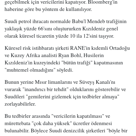
geçebilmek için vericilerini kapatıyor. Bloomberg'in
haberine göre bu yöntem de kullanılıyor.
Suudi petrol ihracatı normalde Babu'l Mendeb trafiğinin
yaklaşık yüzde 66'sını oluştururken Kızıldeniz genel
olarak küresel ticaretin yüzde 10 ila 12'sini taşıyor.
Küresel risk istihbaratı şirketi RANE'in kıdemli Ortadoğu
ve Kuzey Afrika analisti Ryan Bohl, Husilerin
Kızıldeniz'in kuzeyindeki "bütün trafiği" kapatmasının
"muhtemel olmadığını" söyledi.
Bunun yerine Mısır limanlarını ve Süveyş Kanalı'nı
vurarak "inandırıcı bir tehdit" olduklarını gösterebilir ve
Suudileri "gemilerini gizlemek için tedbirler almaya"
zorlayabilirler.
Bu tedbirler arasında "vericilerin kapatılması" ve
mürettebata "çok daha yüksek" ücretler ödenmesi
bulunabilir. Böylece Suudi denizcilik şirketleri "böyle bir