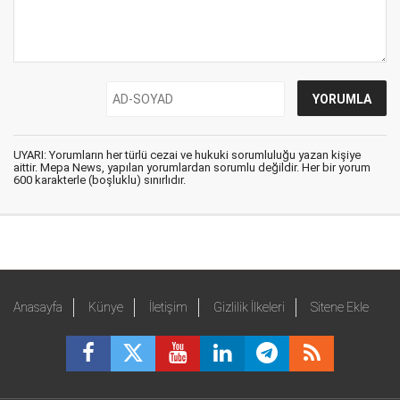
UYARI: Yorumların her türlü cezai ve hukuki sorumluluğu yazan kişiye
aittir. Mepa News, yapılan yorumlardan sorumlu değildir. Her bir yorum
600 karakterle (boşluklu) sınırlıdır.
Anasayfa
Künye
İletişim
Gizlilik İlkeleri
Sitene Ekle