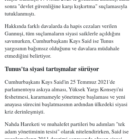
sonra "devlet güvenliğine karşı kışkırtma" suçlamasıyla
tutuklanmıştı.
Hakkında farklı davalarda da hapis cezaları verilen
Gannuşi, tüm suçlamaların siyasi saiklerle açıldığını
savunurken, Cumhurbaşkanı Kays Said ise Tunus
yargısının bağımsız olduğunu ve davalara müdahale
etmediğini belirtiyor.
Tunus'ta siyasi tartışmalar sürüyor
Cumhurbaşkanı Kays Said'in 25 Temmuz 2021'de
parlamentoyu askıya alması, Yüksek Yargı Konseyi'ni
feshetmesi, kararnameyle yönetmeye başlaması ve yeni
anayasa sürecini başlatmasının ardından ülkedeki siyasi
kriz derinleşmişti.
Nahda Hareketi ve muhalefet partileri bu adımları "tek
adam yönetiminin tesisi" olarak nitelendirirken, Said ise
uygulamaların 2011 devrimi sonrasında oluşan siyasi