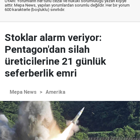
UYARI: Yorumların her türlü cezai ve hukuki sorumluluğu yazan kişiye
aittir. Mepa News, yapılan yorumlardan sorumlu değildir. Her bir yorum
600 karakterle (boşluklu) sınırlıdır.
Stoklar alarm veriyor:
Pentagon'dan silah
üreticilerine 21 günlük
seferberlik emri
Mepa News
>
Amerika