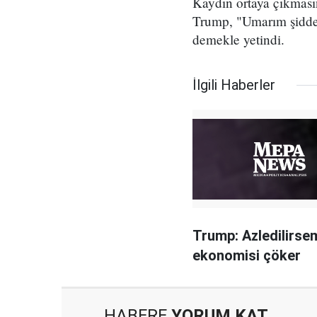
Kaydın ortaya çıkması
Trump, "Umarım şiddet
demekle yetindi.
İlgili Haberler
Trump: Azledilirs
ekonomisi çöker
HABERE
YORUM KAT