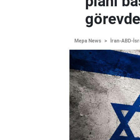
planı ba
görevden
Mepa News
>
İran-ABD-İsr