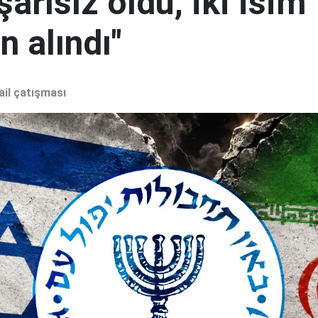
şarısız oldu, iki isim
 alındı"
ail çatışması