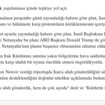
k yapılanması içinde tepkiye yol açtı.
analının perşembe günü yayımladığı habere göre plan, İran
sını ve hükümete karşı protestoların körüklenmesini içeri
t ayında yayımladığı habere göre plan, İsrail Başbakan
 ve Netanyahu bu planı ABD Başkanı Donald Trump ile g
 Netanyahu'nun planın başarısız olmasından rahatsız olduğ
n Irak Kürdistanı sınırına yakın bölgelerine hava saldırıl
e karşı silahlı bir isyana öncülük etmesi öngörülüyordu.
x News'e verdiği röportajda İran'a silah gönderildiğini sö
ından desteklendiğini doğrular nitelikte açıklamada bulun
 silah gönderdik, hem de çok sayıda" dedi ve "Kürtlerin s