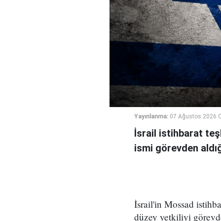
Yayınlanma:
07 Ağustos 2026 
İsrail istihbarat te
ismi görevden aldığı 
İsrail'in Mossad istihb
düzey yetkiliyi görevd