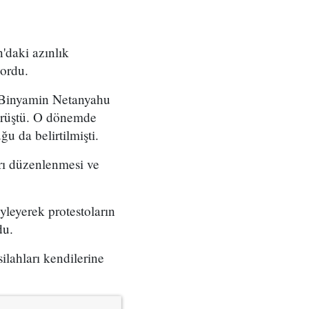
'daki azınlık
yordu.
ı Binyamin Netanyahu
örüştü. O dönemde
u da belirtilmişti.
arı düzenlenmesi ve
yleyerek protestoların
du.
ilahları kendilerine