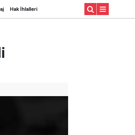
aj
Hak İhlalleri
i