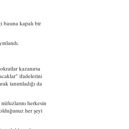
 basına kapalı bir
yınlandı.
okratlar kazanırsa
caklar" ifadelerini
arak tanımladığı da
 nüfuzlarını herkesin
p olduğunuz her şeyi