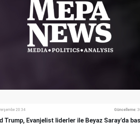
Perşembe 20:34
Güncelleme:
3
Trump, Evanjelist liderler ile Beyaz Saray'da bası