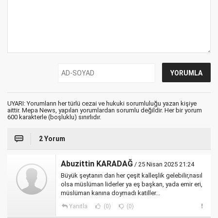
UYARI: Yorumların her türlü cezai ve hukuki sorumluluğu yazan kişiye
aittir. Mepa News, yapılan yorumlardan sorumlu değildir. Her bir yorum
600 karakterle (boşluklu) sınırlıdır.
2 Yorum
Abuzittin KARADAĞ
/ 25 Nisan 2025 21:24
Büyük şeytanın dan her çeşit kalleşlik gelebilir,nasıl
olsa müslüman liderler ya eş başkan, yada emir eri,
müslüman kanına doymadı katiller...
Yanıtla
(0)
(0)