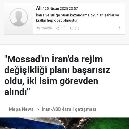
Ali
/ 25 Nisan 2025 20:57
İran’a ve şiiliğe puan kazandırma oyunları şahlar ve
krallar hep dost olmuştur
Yanıtla
(0)
(1)
"Mossad'ın İran'da rejim
değişikliği planı başarısız
oldu, iki isim görevden
alındı"
Mepa News
>
İran-ABD-İsrail çatışması