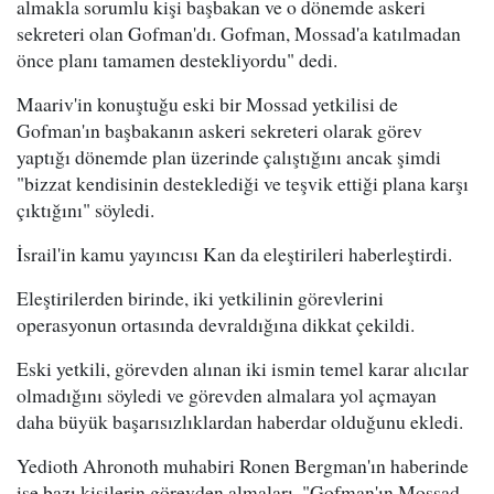
almakla sorumlu kişi başbakan ve o dönemde askeri
sekreteri olan Gofman'dı. Gofman, Mossad'a katılmadan
önce planı tamamen destekliyordu" dedi.
Maariv'in konuştuğu eski bir Mossad yetkilisi de
Gofman'ın başbakanın askeri sekreteri olarak görev
yaptığı dönemde plan üzerinde çalıştığını ancak şimdi
"bizzat kendisinin desteklediği ve teşvik ettiği plana karşı
çıktığını" söyledi.
İsrail'in kamu yayıncısı Kan da eleştirileri haberleştirdi.
Eleştirilerden birinde, iki yetkilinin görevlerini
operasyonun ortasında devraldığına dikkat çekildi.
Eski yetkili, görevden alınan iki ismin temel karar alıcılar
olmadığını söyledi ve görevden almalara yol açmayan
daha büyük başarısızlıklardan haberdar olduğunu ekledi.
Yedioth Ahronoth muhabiri Ronen Bergman'ın haberinde
ise bazı kişilerin görevden almaları, "Gofman'ın Mossad