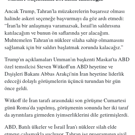
Ancak Trump, Tahran'la müzakerelerin başarısız olması
halinde askeri seçeneğe başvurmayı da göz ardı etmedi:
“İran'la bir anlaşmaya varamazsak, İsrail'in saldırısına
katılacağım ve bunun ön saflarında yer alacağım.
Muhtemelen Tahran'ın nükleer silaha sahip olmamasını
sağlamak için bir saldırı başlatmak zorunda kalacağız.”
Trump'ın açıklamaları Umman'ın başkenti Maskat'ta ABD
özel temsilcisi Steven Witkoff'un ABD heyetine ve
Dışişleri Bakanı Abbas Arakçi'nin İran heyetine liderlik
edeceği dolaylı görüşmelerin üçüncü turundan bir gün
önce geldi.
Witkoff ile İran tarafı arasındaki son görüşme Cumartesi
günü Roma'da yapılmış, görüşmenin sonunda her iki taraf
da ayrıntılara girmeden iyimserliklerini dile getirmişlerdi.
ABD, Batılı ülkeler ve İsrail İran'ı nükleer silah elde
etmeye çalışmakla suçluyor. Tahran ise programının sivil