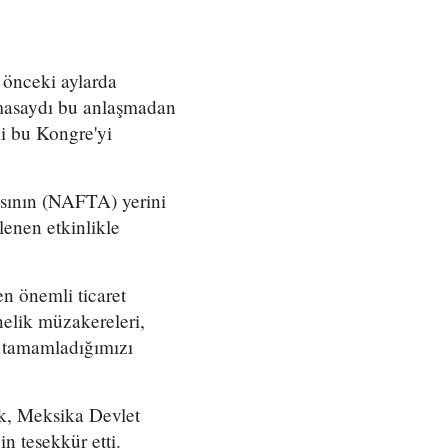
nceki aylarda
lmasaydı bu anlaşmadan
i bu Kongre'yi
sının (NAFTA) yerini
enen etkinlikle
en önemli ticaret
elik müzakereleri,
 tamamladığımızı
ek, Meksika Devlet
n teşekkür etti.