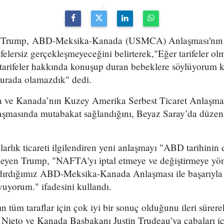
Trump, ABD-Meksika-Kanada (USMCA) Anlaşması'nın ö
elersiz gerçekleşmeyeceğini belirterek,"Eğer tarifeler o
arifeler hakkında konuşup duran bebeklere söylüyorum k
 burada olamazdık" dedi.
ve Kanada’nın Kuzey Amerika Serbest Ticaret Anlaşma
laşmasında mutabakat sağlandığını, Beyaz Saray’da düzenl
larlık ticareti ilgilendiren yeni anlaşmayı "ABD tarihinin 
eleyen Trump, "NAFTA'yı iptal etmeye ve değiştirmeye yön
rdığımız ABD-Meksika-Kanada Anlaşması ile başarıyla
uyorum." ifadesini kullandı.
 tüm taraflar için çok iyi bir sonuç olduğunu ileri sürer
Nieto ve Kanada Başbakanı Justin Trudeau’ya çabaları içi