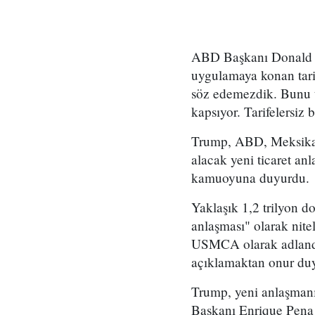
ABD Başkanı Donald 
uygulamaya konan tarif
söz edemezdik. Bunu t
kapsıyor. Tarifelersiz
Trump, ABD, Meksika 
alacak yeni ticaret an
kamuoyuna duyurdu.
Yaklaşık 1,2 trilyon do
anlaşması" olarak nit
USMCA olarak adlandı
açıklamaktan onur duy
Trump, yeni anlaşmanın
Başkanı Enrique Pena 