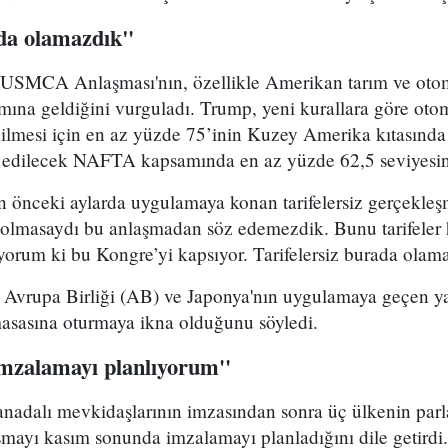
ada olamazdık"
SMCA Anlaşması'nın, özellikle Amerikan tarım ve otomot
mına geldiğini vurguladı. Trump, yeni kurallara göre otom
ilmesi için en az yüzde 75’inin Kuzey Amerika kıtasında 
tal edilecek NAFTA kapsamında en az yüzde 62,5 seviyesi
nceki aylarda uygulamaya konan tarifelersiz gerçekleş
r olmasaydı bu anlaşmadan söz edemezdik. Bunu tarifele
orum ki bu Kongre’yi kapsıyor. Tarifelersiz burada olamaz
 Avrupa Birliği (AB) ve Japonya'nın uygulamaya geçen ya 
sasına oturmaya ikna olduğunu söyledi.
mzalamayı planlıyorum''
adalı mevkidaşlarının imzasından sonra üç ülkenin par
mayı kasım sonunda imzalamayı planladığını dile getirdi.