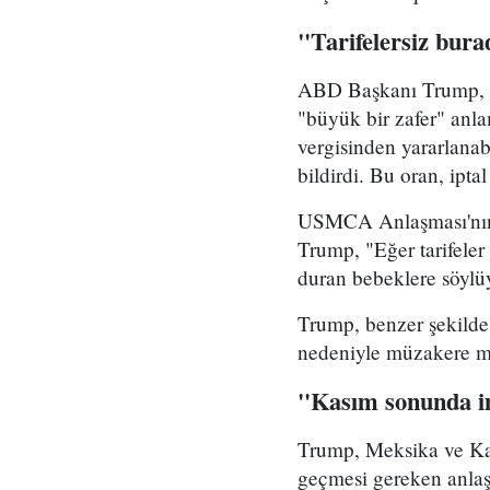
"Tarifelersiz bur
ABD Başkanı Trump, U
"büyük bir zafer" anla
vergisinden yararlanab
bildirdi. Bu oran, ip
USMCA Anlaşması'nın ö
Trump, "Eğer tarifele
duran bebeklere söylüy
Trump, benzer şekilde
nedeniyle müzakere ma
''Kasım sonunda i
Trump, Meksika ve Kan
geçmesi gereken anlaş