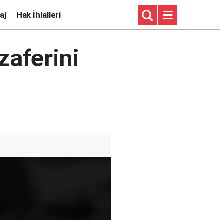
aj
Hak İhlalleri
zaferini