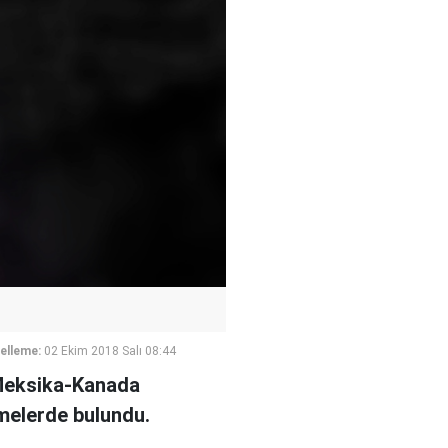
elleme:
02 Ekim 2018 Salı 08:44
-Meksika-Kanada
melerde bulundu.