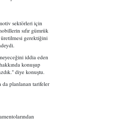
iv sektörleri için
obillerin sıfır gümrük
üretilmesi gerektiğini
ndeydi.
meyeceğini iddia eden
r hakkında konuşup
dık.'' diye konuştu.
da planlanan tarifeler
lamentolarından