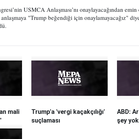
resi’nin USMCA Anlaşması’nı onaylayacağından emin ol
anlaşmaya "Trump beğendiği için onaylamayacağız" diye
dü.
an mali
Trump'a 'vergi kaçakçılığı'
ABD: Ar
"
suçlaması
şey yok