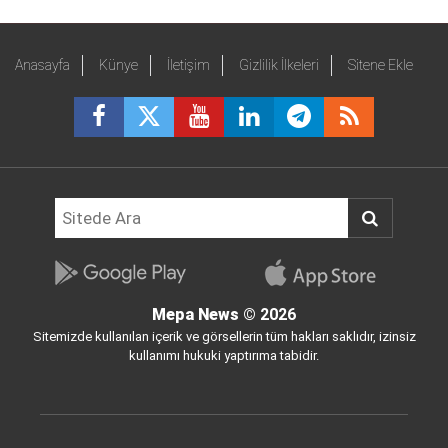
Anasayfa
Künye
İletişim
Gizlilik İlkeleri
Sitene Ekle
Mepa News
© 2026
Sitemizde kullanılan içerik ve görsellerin tüm hakları saklıdır, izinsiz
kullanımı hukuki yaptırıma tabidir.