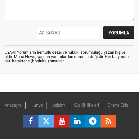
UYARI: Yorumların her türlü cezai ve hukuki sorumluluğu yazan kişiye
aittir. Mepa News, yapılan yorumlardan sorumlu değildir. Her bir yorum
600 karakterle (boşluklu) sınırlıdır.
Anasayfa
Künye
İletişim
Gizlilik İlkeleri
Sitene Ekle