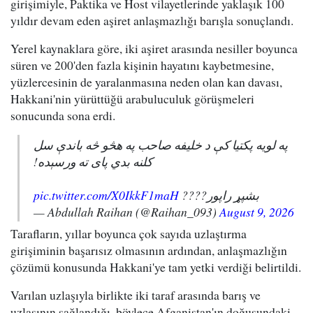
girişimiyle, Paktika ve Host vilayetlerinde yaklaşık 100
yıldır devam eden aşiret anlaşmazlığı barışla sonuçlandı.
Yerel kaynaklara göre, iki aşiret arasında nesiller boyunca
süren ve 200'den fazla kişinin hayatını kaybetmesine,
yüzlercesinin de yaralanmasına neden olan kan davası,
Hakkani'nin yürüttüğü arabuluculuk görüşmeleri
sonucunda sona erdi.
په لویه پکتیا کې د خلیفه صاحب په هڅو څه باندې سل
کلنه بدي پای ته ورسېده!
pic.twitter.com/X0IkkF1maH
بشپړ راپور????
— Abdullah Raihan (@Raihan_093)
August 9, 2026
Tarafların, yıllar boyunca çok sayıda uzlaştırma
girişiminin başarısız olmasının ardından, anlaşmazlığın
çözümü konusunda Hakkani'ye tam yetki verdiği belirtildi.
Varılan uzlaşıyla birlikte iki taraf arasında barış ve
uzlaşının sağlandığı, böylece Afganistan'ın doğusundaki